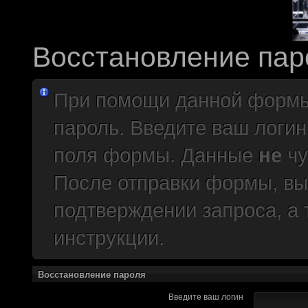
краудфиндинговую п
собирать доюроволь
хотелось, как бы эт
Восстановление пар
доделать свой прое
многообещающе. Но
При помощи данной формы
олдфаги плакали сл
пароль. Введите ваш логин
продолжали играть.
поля формы. Данные
не
чу
CourierSix
:
Здравствуйте, захо
После отправки формы, вы
обсудим.
https://discordapp.c
подтверждении запроса, а
Рыцарь Братства
:
Здравствуйте, ребят
инструкции.
вам помочь? Буду р
Восстановление пароля
CourierSix
:
Как доберемся до о
Введите ваш логин
связаться с вами.