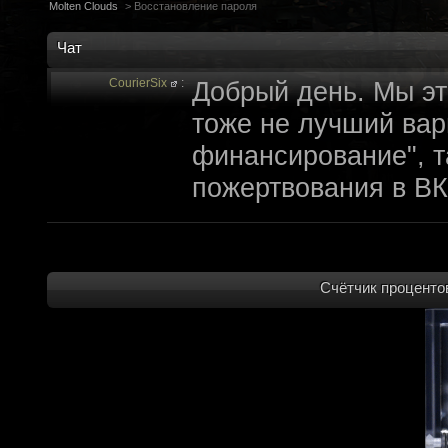
Molten Clouds
>
Восстановление пароля
Чат
CourierSix
:
Добрый день. Мы эт
тоже не лучший вари
финансирование", т
пожертвования в ВК
archivedproject
:
Привет, ребят! Не 
которые там трындя
не смыслят в праве
Счётчик процентов
не допустит, чтобы 
на модификации Fall
пор косят бабло. Е
финансирование с л