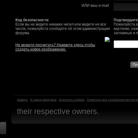
ИЛИ ваш e-mail
SomebodySomeone
:
Привет реббя! Жду 
мужеством настояще
Код безопасности
Подтвердите
Если вы не видите никаких чисел или видите не все
Пожалуйста в
числа, пожалуйста сообщите об этом администрации
картинке, на
Помогу, чем могу, к
форума.
заглавные и 
F@Nt0M
:
Надо будет как-то з
Не можете прочитать? Нажмите здесь чтобы
создать новое изображение.
другие информацио
https://discord.gg/W
F@Nt0M
:
А попробуем-ка мы
до анонса...
https:/
Kadzicy
:
а ещо можна крч сде
Наверх
К списку форумов
Очистить cookies
Отметить все сообщения прочит
трехмерны) катсцену
their respective owners.
локации ну типа пр
показывать эту кат