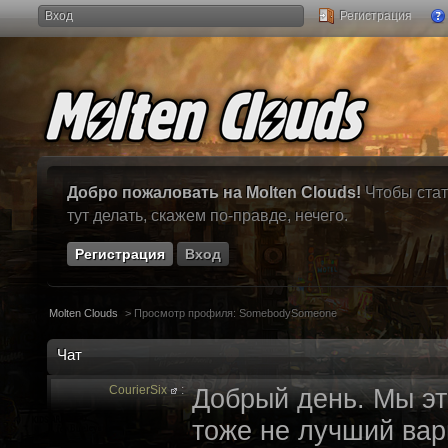
Вход
Регистрация
Добро пожаловать на Molten Clouds!
Чтобы стат
тут делать, скажем по-правде, нечего.
Регистрация
Вход
Molten Clouds
>
Просмотр профиля: SomebodySomeone
Чат
CourierSix
:
Добрый день. Мы эт
тоже не лучший вари