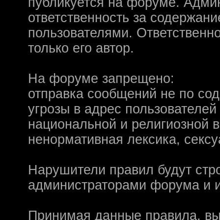
Надо будет как-то з
публикуется на форуме. Адми
ответственность за содержан
другие информацио
пользователями. Ответственн
https://discord.gg/W
только его автор.
F@Nt0M
:
А попробуем-ка мы
до анонса...
https:/
На форуме запрещено:
Kadzicy
:
а ещо можна крч сде
отправка сообщений не по со
трехмерны) катсцену
угрозы в адрес пользователей
локации ну типа пр
национальной и религиозной 
показывать эту кат
ненормативная лексика, сексу
поиграть очень хотч
эххххх.....................
Нарушители правил будут стр
администраторами форума и и
F@Nt0M
:
Ок. Если мы захоти
обязательно прислу
Принимая данные правила, вы