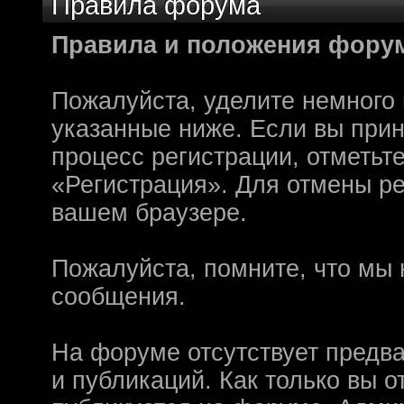
Правила форума
олдфаги плакали сл
Правила и положения фору
продолжали играть.
CourierSix
:
Здравствуйте, захо
Пожалуйста, уделите немного 
обсудим.
указанные ниже. Если вы при
https://discordapp.c
процесс регистрации, отметьт
Рыцарь Братства
:
Здравствуйте, ребят
«Регистрация». Для отмены ре
вам помочь? Буду р
вашем браузере.
CourierSix
:
Как доберемся до о
Пожалуйста, помните, что мы 
связаться с вами.
сообщения.
SomebodySomeone
:
Привет реббя! Жду 
мужеством настояще
На форуме отсутствует предв
Помогу, чем могу, к
и публикаций. Как только вы 
F@Nt0M
: