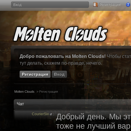
Вход
Регистрация
Добро пожаловать на Molten Clouds!
Чтобы стат
тут делать, скажем по-правде, нечего.
Регистрация
Вход
Molten Clouds
>
Регистрация
Чат
CourierSix
:
Добрый день. Мы эт
тоже не лучший вари