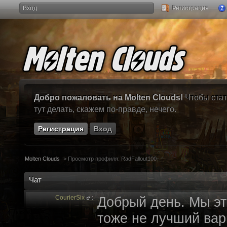
Вход
Регистрация
Добро пожаловать на Molten Clouds!
Чтобы стат
тут делать, скажем по-правде, нечего.
Регистрация
Вход
Molten Clouds
>
Просмотр профиля: RadFallout100
Чат
CourierSix
:
Добрый день. Мы эт
тоже не лучший вари