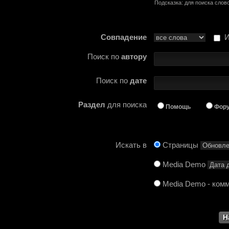
Подсказка: для поиска слов
олдфаги плакали сл
продолжали играть.
Совпадение
Ис
CourierSix
:
Здравствуйте, захо
Поиск по
автору
обсудим.
https://discordapp.c
Поиск по
дате
Рыцарь Братства
:
Здравствуйте, ребят
Раздел
для поиска
Помощь
Фор
вам помочь? Буду р
CourierSix
:
Как доберемся до о
Искать в
Страницы
связаться с вами.
Media Demo
SomebodySomeone
:
Привет реббя! Жду 
Media Demo - ком
мужеством настояще
Помогу, чем могу, к
F@Nt0M
: