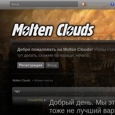
Вход
Регистрация
Добро пожаловать на Molten Clouds!
Чтобы стат
тут делать, скажем по-правде, нечего.
Регистрация
Вход
Molten Clouds
>
Форма поиска
Чат
CourierSix
:
Добрый день. Мы эт
тоже не лучший вари