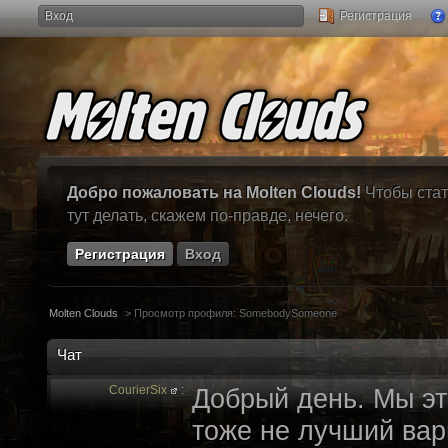
Вход
Регистрация
Добро пожаловать на Molten Clouds!
Чтобы стат
тут делать, скажем по-правде, нечего.
Регистрация
Вход
Molten Clouds
>
Просмотр профиля: SomebodySomeone
Чат
CourierSix
:
Добрый день. Мы эт
тоже не лучший вари