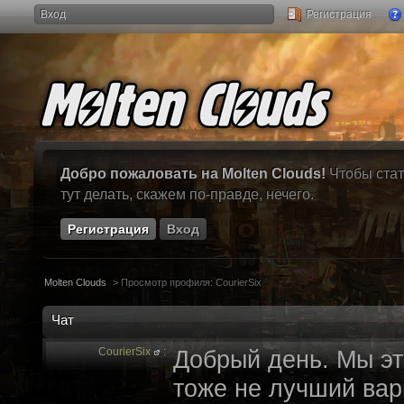
Вход
Регистрация
Добро пожаловать на Molten Clouds!
Чтобы стат
тут делать, скажем по-правде, нечего.
Регистрация
Вход
Molten Clouds
>
Просмотр профиля: CourierSix
Чат
CourierSix
:
Добрый день. Мы эт
тоже не лучший вари