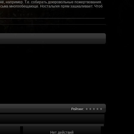
не, например. Т.е. собирать доюровольные пожертвования.
т весьма многообещающе. Ностальгия прям зашкаливает. Чтоб
(10 октября 2018 - 13:08)
(09 октября 2018 - 13:36)
(08 сентября 2018 - 20:10)
(08 сентября 2018 - 17:47)
 как когда-то
(08 июня 2018 - 01:39)
(18 мая 2018 - 17:41)
пролета ну камера да? вот в обще и
(09 мая 2018 - 03:32)
.......(
(07 мая 2018 - 19:15)
 в любом случае. Это база - чем раньше
(07 мая 2018 - 18:23)
и скажем объявить о фишке: точности воспроизведения
оказать в 3д отдельные кусочки. Не знаю, можно даже на
2 -3 задуматься будет, опять же лучше будет проработать
нется... )
Рейтинг:
мир - большой объем карт и т д. Если
(07 мая 2018 - 18:13)
захват реактора Гекко. "Избранный не смог договориться с
показать и т д. Можно Город убежище аналогично: граждане
е актуальна чуть не в большей части контента. Охрана
 что надумаете в будущем и самое быстрое что из этого можно
Нет действий