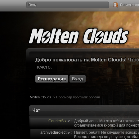
Вход
Регистрац
Добро пожаловать на Molten Clouds!
Чтоб
нечего.
Регистрация
Вход
Molten Clouds
>
Просмотр профиля: bogdan
Чат
CourierSix
:
Добрый день. Мы это всё и так знае
ограничиваемся кнопкой для пожерт
archivedproject
:
Привет, ребят! Не слушайте всяких 
Беседка никогда не допустит, чтобы