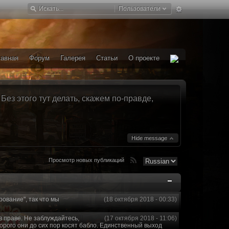
Пользователи
лавная
Форум
Галерея
Статьи
О проекте
ез этого тут делать, скажем по-правде,
Hide message
Просмотр новых публикаций
рование", так что мы
(18 октября 2018 - 00:33)
в праве. Не заблуждайтесь,
(17 октября 2018 - 11:06)
торого они до сих пор косят бабло. Единственный выход