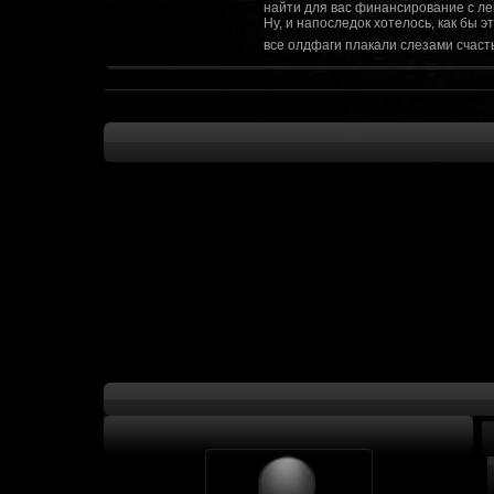
найти для вас финансирование с ле
Ну, и напоследок хотелось, как бы 
все олдфаги плакали слезами счасть
CourierSix
:
Здравствуйте, заходите в наш диско
https://discordapp.com/invite/SxX7Zxf
Рыцарь Братства
:
Здравствуйте, ребята! Может я как-
CourierSix
:
Как доберемся до озвучки, постарае
SomebodySomeone
:
Привет реббя! Жду не дождусь, верн
F@Nt0M
:
Надо будет как-то запилить тут сс
F@Nt0M
:
А попробуем-ка мы проверку на пос
Kadzicy
:
а ещо можна крч сделать тупа 3д (т
показывать эту катсцену а квесты потом
F@Nt0M
:
Ок. Если мы захотим сделать карту 
faeton777
:
Сорян за нахальство, просто контент
тем лучше. Реактор скажем уже есть
оригинальной обстановки. Каждая ло
базе реактор сделать очистку убежи
сначала города в которых уже была б
faeton777
:
Вам нужно изменить вектор вашего п
вы хотите релиз: вам нужны 4-5 мапы
Городом убежища и граждане напали 
против рейдеров... Модор против ре
каравана опять же - локи с пустины.
получить....