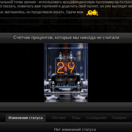
гальной точки зрения - использовать краудфиндинговую программу на патрео
это сказать, пожелать вам терпения и доделать свой проект, он уже выгляди
я, матерились, но продолжали играть. Удачи вам.
рд, там обсудим.
то смогу вам помочь? Буду рад
Счётчик процентов, которые мы никогда не считали
мся связаться с вами.
ее жду с мужеством настоящего война ваш проект, Молтены. Помогу, чем могу,
ылки и на другие информационные ресурсы.
https://discord.gg/WkrksnV
ещаемость до анонса...
https://discord.gg/svX26Rs
ри дэ ну трехмерны) катсцену крч котора я будет показывать локации ну типа 
 хорошо? ато поиграть очень хотчется и проэкт вдруг загнетца эххххх...............
для Quake, обязательно прислушаемся к этому совету.
 какой то у вас уже есть. А время против вас. Боевка и интерактив вам нужен
, ну вот на нем и остановитесь скажем. Даже одной локации достаточно, есл
ка будет - как выпуск. История известна, пройтись по ключевым историям и п
ща 7 от рейдеров, не помню. Начав с боевки уже можно о квестах года через 
оевка... Просто то что вы наметили не закончится никогда. Без релизов все заг
роекта от слова совсем. Забыть про квесты, забыть про большой и открытый 
. в стиле захват города... К каждой мапе по истории, из оригинала. Скажем: 
Изменения статуса
Обо мне
Темы
Сообщения
Галерея
на Гекко с целью уничтожить реактор." Точка захвата реактор. Можно мувик 
йдеров, НКР-ГУ-НьюРено, против друг друга. Жанр "Осада города" в Falloutаут
... 5 лок чтобы отладить боевку и проработку деталей. Это и старт для всего
Нет изменений статуса