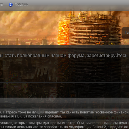
ия
Помощь
Г
ы стать полноправным членом форума, зарегистрируйтесь. Б
м. Патреон тоже не лучший вариант, так как есть понятие "косвенное финанси
вования в ВК. За пожелания спасибо.
умников, которые там трындят про кикстартер. Они ничегошеньки не смыслят 
 вы смогли легально что-то заработать на модификации Fallout 2, с продаж ко