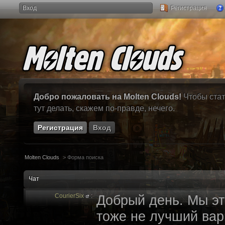
Вход
Регистрация
Добро пожаловать на Molten Clouds!
Чтобы стат
тут делать, скажем по-правде, нечего.
Регистрация
Вход
Molten Clouds
>
Форма поиска
Чат
CourierSix
:
Добрый день. Мы эт
тоже не лучший вари