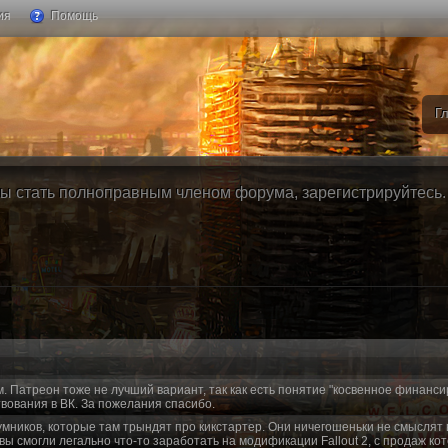
ия
Помощь
Г
ы стать полноправным членом форума, зарегистрируйтесь. Б
м. Патреон тоже не лучший вариант, так как есть понятие "косвенное финанси
вования в ВК. За пожелания спасибо.
умников, которые там трындят про кикстартер. Они ничегошеньки не смыслят 
 вы смогли легально что-то заработать на модификации Fallout 2, с продаж ко