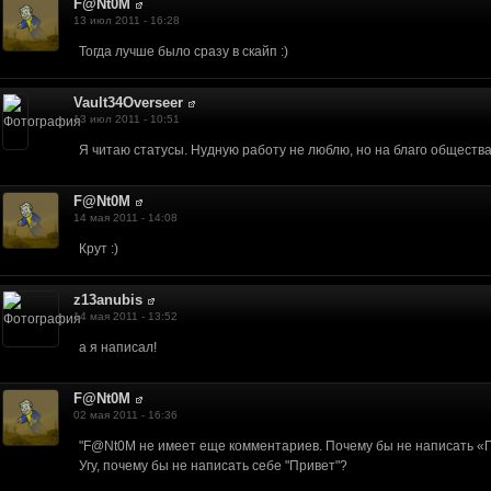
F@Nt0M
13 июл 2011 - 16:28
Тогда лучше было сразу в скайп :)
Vault34Overseer
13 июл 2011 - 10:51
Я читаю статусы. Нудную работу не люблю, но на благо общества
F@Nt0M
14 мая 2011 - 14:08
Крут :)
z13anubis
14 мая 2011 - 13:52
а я написал!
F@Nt0M
02 мая 2011 - 16:36
"F@Nt0M не имеет еще комментариев. Почему бы не написать «
Угу, почему бы не написать себе "Привет"?