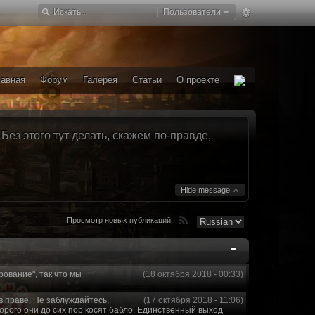
Пользователи
лавная
Форум
Галерея
Статьи
О проекте
ез этого тут делать, скажем по-правде,
Hide message
Просмотр новых публикаций
рование", так что мы
(18 октября 2018 - 00:33)
в праве. Не заблуждайтесь,
(17 октября 2018 - 11:06)
торого они до сих пор косят бабло. Единственный выход