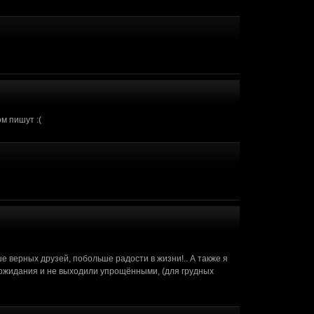
помощь. Я не профессиональный
(15 октября 2017 - 11:24)
(14 октября 2017 - 08:33)
 уже поиск можно выполнить.
(12 октября 2017 - 03:29)
ом пишут :(
ше верных друзей, побольше радости в жизни!.. А также я
 ожидания и не выходили упрощёнными, (для грудных