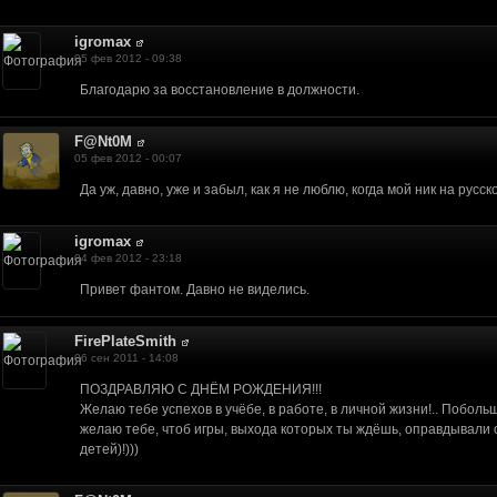
вяжемся и обсудим.
и Java. Я так был впечатлен вашим проектом,что хочу предложить вам свою 
igromax
м сферам.
05 фев 2012 - 09:38
ем. moltenclouds.com/index.php?showtopic=473
Благодарю за восстановление в должности.
у телефона, при телефонной регистрации ему генерируется имя, по которому
F@Nt0M
05 фев 2012 - 00:07
Да уж, давно, уже и забыл, как я не люблю, когда мой ник на русск
igromax
04 фев 2012 - 23:18
Привет фантом. Давно не виделись.
FirePlateSmith
06 сен 2011 - 14:08
ПОЗДРАВЛЯЮ С ДНЁМ РОЖДЕНИЯ!!!
Желаю тебе успехов в учёбе, в работе, в личной жизни!.. Поболь
желаю тебе, чтоб игры, выхода которых ты ждёшь, оправдывали
детей)!)))