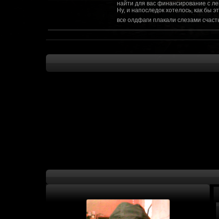
найти для вас финансирование с ле
Ну, и напоследок хотелось, как бы 
все олдфаги плакали слезами счасть
CourierSix
:
Здравствуйте, заходите в наш диско
https://discordapp.com/invite/SxX7Zxf
Рыцарь Братства
:
Здравствуйте, ребята! Может я как-
CourierSix
:
Как доберемся до озвучки, постарае
SomebodySomeone
:
Привет реббя! Жду не дождусь, верн
F@Nt0M
:
Надо будет как-то запилить тут сс
F@Nt0M
:
А попробуем-ка мы проверку на пос
Kadzicy
:
а ещо можна крч сделать тупа 3д (т
показывать эту катсцену а квесты потом
F@Nt0M
:
Ок. Если мы захотим сделать карту 
faeton777
:
Сорян за нахальство, просто контент
тем лучше. Реактор скажем уже есть
оригинальной обстановки. Каждая ло
базе реактор сделать очистку убежи
сначала города в которых уже была б
faeton777
:
Вам нужно изменить вектор вашего п
вы хотите релиз: вам нужны 4-5 мапы
Городом убежища и граждане напали 
против рейдеров... Модор против ре
каравана опять же - локи с пустины.
получить....