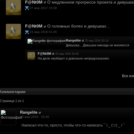
F@Nt0M
О медленном прогрессе проекта и девушках
27 мар 2017 15:39
F@Nt0M
О головных болях и девушках...
аницу хотим переоборудовать, а техник в запое. Когда выйдет - тогда будут п
23 мар 2016 01:45
и что нибудь в таком духе?
Rangelite
25 мар 2016 20:14
Девушки... Девушки никогда не меняются
оздно наткнулся на вас, хочу помочь в разработке. Владею 3DSMAX, Photoshop
до
F@Nt0M
25 мар 2016 20:45
На деле наоборот и довольно непредсказуемо.
 запишет. Не сейчас, но будут. Из предполагаемых это Кламат, токсические 
и
Все и
последний раз про Fallout 2161?
бет карт городов?
Комментарии
те из отсутствия новостей - пока никак.
Страница 1 из 1
на до релиза
о упоминали)
Rangelite
20 мар 2016 - 19:26
..o=show&pageId=3
Написал что-то, просто, чтобы что-то написать ¯ \ _ (ツ) _ / ¯
nslations are bad. What exactlyis this site for?