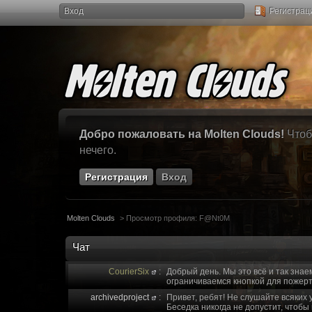
Вход
Регистрац
Добро пожаловать на Molten Clouds!
Чтоб
нечего.
Регистрация
Вход
Molten Clouds
>
Просмотр профиля: F@Nt0M
Чат
CourierSix
:
Добрый день. Мы это всё и так знае
ограничиваемся кнопкой для пожерт
archivedproject
:
Привет, ребят! Не слушайте всяких 
Беседка никогда не допустит, чтобы