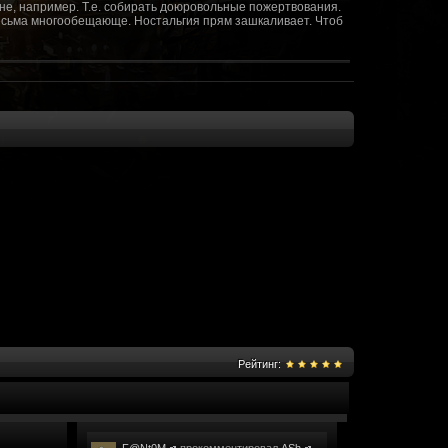
не, например. Т.е. собирать доюровольные пожертвования.
т весьма многообещающе. Ностальгия прям зашкаливает. Чтоб
(10 октября 2018 - 13:08)
(09 октября 2018 - 13:36)
(08 сентября 2018 - 20:10)
(08 сентября 2018 - 17:47)
 как когда-то
(08 июня 2018 - 01:39)
(18 мая 2018 - 17:41)
пролета ну камера да? вот в обще и
(09 мая 2018 - 03:32)
.......(
(07 мая 2018 - 19:15)
 в любом случае. Это база - чем раньше
(07 мая 2018 - 18:23)
и скажем объявить о фишке: точности воспроизведения
оказать в 3д отдельные кусочки. Не знаю, можно даже на
2 -3 задуматься будет, опять же лучше будет проработать
нется... )
Рейтинг:
мир - большой объем карт и т д. Если
(07 мая 2018 - 18:13)
захват реактора Гекко. "Избранный не смог договориться с
показать и т д. Можно Город убежище аналогично: граждане
е актуальна чуть не в большей части контента. Охрана
 что надумаете в будущем и самое быстрое что из этого можно