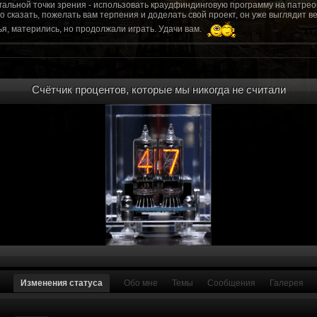
гальной точки зрения - использовать краудфиндинговую программу на патрео
это сказать, пожелать вам терпения и доделать свой проект, он уже выгляди
я, матерились, но продолжали играть. Удачи вам.
рд, там обсудим.
то смогу вам помочь? Буду рад
Счётчик процентов, которые мы никогда не считали
мся связаться с вами.
ее жду с мужеством настоящего война ваш проект, Молтены. Помогу, чем могу,
ылки и на другие информационные ресурсы.
https://discord.gg/WkrksnV
ещаемость до анонса...
https://discord.gg/svX26Rs
ри дэ ну трехмерны) катсцену крч котора я будет показывать локации ну типа 
 хорошо? ато поиграть очень хотчется и проэкт вдруг загнетца эххххх...............
для Quake, обязательно прислушаемся к этому совету.
 какой то у вас уже есть. А время против вас. Боевка и интерактив вам нужен
, ну вот на нем и остановитесь скажем. Даже одной локации достаточно, есл
ка будет - как выпуск. История известна, пройтись по ключевым историям и п
ща 7 от рейдеров, не помню. Начав с боевки уже можно о квестах года через 
оевка... Просто то что вы наметили не закончится никогда. Без релизов все заг
роекта от слова совсем. Забыть про квесты, забыть про большой и открытый 
. в стиле захват города... К каждой мапе по истории, из оригинала. Скажем: 
Изменения статуса
Обо мне
Темы
Сообщения
Галерея
на Гекко с целью уничтожить реактор." Точка захвата реактор. Можно мувик 
йдеров, НКР-ГУ-НьюРено, против друг друга. Жанр "Осада города" в Falloutаут
... 5 лок чтобы отладить боевку и проработку деталей. Это и старт для всего