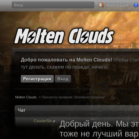
Вход
Регистрация
Добро пожаловать на Molten Clouds!
Чтобы стат
тут делать, скажем по-правде, нечего.
Регистрация
Вход
Molten Clouds
>
Просмотр профиля: SomebodySomeone
Чат
CourierSix
:
Добрый день. Мы эт
тоже не лучший вари