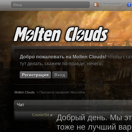
Вход
Регистрация
Добро пожаловать на Molten Clouds!
Чтобы стат
тут делать, скажем по-правде, нечего.
Регистрация
Вход
Molten Clouds
>
Просмотр профиля: NecroSha
Чат
CourierSix
:
Добрый день. Мы эт
тоже не лучший вари