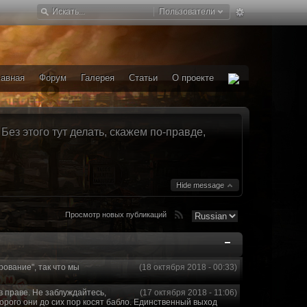
Пользователи
лавная
Форум
Галерея
Статьи
О проекте
ез этого тут делать, скажем по-правде,
Hide message
Просмотр новых публикаций
рование", так что мы
(18 октября 2018 - 00:33)
в праве. Не заблуждайтесь,
(17 октября 2018 - 11:06)
торого они до сих пор косят бабло. Единственный выход