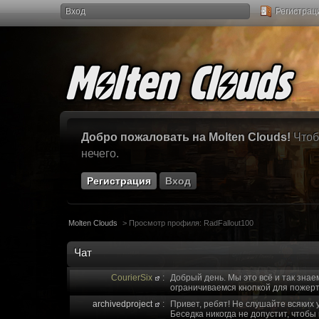
Вход
Регистрац
Добро пожаловать на Molten Clouds!
Чтоб
нечего.
Регистрация
Вход
Molten Clouds
>
Просмотр профиля: RadFallout100
Чат
CourierSix
:
Добрый день. Мы это всё и так знае
ограничиваемся кнопкой для пожерт
archivedproject
:
Привет, ребят! Не слушайте всяких 
Беседка никогда не допустит, чтобы