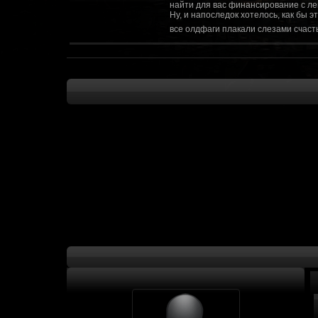
найти для вас финансирование с ле
Ну, и напоследок хотелось, как бы 
все олдфаги плакали слезами счасть
CourierSix
:
Здравствуйте, заходите в наш диско
https://discordapp.com/invite/SxX7Zxf
Рыцарь Братства
:
Здравствуйте, ребята! Может я как-
CourierSix
:
Как доберемся до озвучки, постарае
SomebodySomeone
:
Привет реббя! Жду не дождусь, верн
F@Nt0M
:
Надо будет как-то запилить тут сс
F@Nt0M
:
А попробуем-ка мы проверку на пос
Kadzicy
:
а ещо можна крч сделать тупа 3д (т
показывать эту катсцену а квесты потом
F@Nt0M
:
Ок. Если мы захотим сделать карту 
faeton777
:
Сорян за нахальство, просто контент
тем лучше. Реактор скажем уже есть
оригинальной обстановки. Каждая ло
базе реактор сделать очистку убежи
сначала города в которых уже была б
faeton777
:
Вам нужно изменить вектор вашего п
вы хотите релиз: вам нужны 4-5 мапы
Городом убежища и граждане напали 
против рейдеров... Модор против ре
каравана опять же - локи с пустины.
получить....