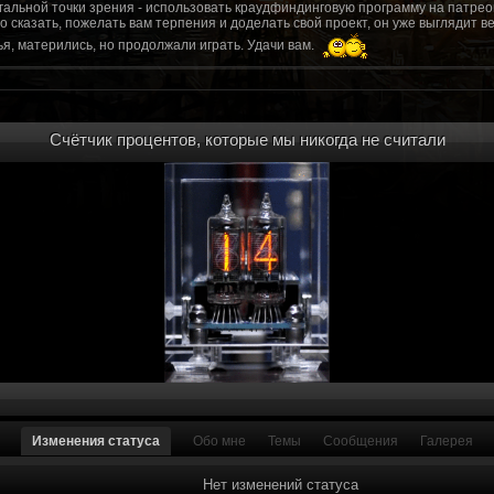
гальной точки зрения - использовать краудфиндинговую программу на патрео
это сказать, пожелать вам терпения и доделать свой проект, он уже выгляди
я, матерились, но продолжали играть. Удачи вам.
рд, там обсудим.
то смогу вам помочь? Буду рад
Счётчик процентов, которые мы никогда не считали
мся связаться с вами.
ее жду с мужеством настоящего война ваш проект, Молтены. Помогу, чем могу,
ылки и на другие информационные ресурсы.
https://discord.gg/WkrksnV
ещаемость до анонса...
https://discord.gg/svX26Rs
ри дэ ну трехмерны) катсцену крч котора я будет показывать локации ну типа 
 хорошо? ато поиграть очень хотчется и проэкт вдруг загнетца эххххх...............
для Quake, обязательно прислушаемся к этому совету.
 какой то у вас уже есть. А время против вас. Боевка и интерактив вам нужен
, ну вот на нем и остановитесь скажем. Даже одной локации достаточно, есл
ка будет - как выпуск. История известна, пройтись по ключевым историям и п
ща 7 от рейдеров, не помню. Начав с боевки уже можно о квестах года через 
оевка... Просто то что вы наметили не закончится никогда. Без релизов все заг
роекта от слова совсем. Забыть про квесты, забыть про большой и открытый 
. в стиле захват города... К каждой мапе по истории, из оригинала. Скажем: 
Изменения статуса
Обо мне
Темы
Сообщения
Галерея
на Гекко с целью уничтожить реактор." Точка захвата реактор. Можно мувик 
йдеров, НКР-ГУ-НьюРено, против друг друга. Жанр "Осада города" в Falloutаут
... 5 лок чтобы отладить боевку и проработку деталей. Это и старт для всего
Нет изменений статуса