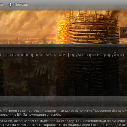
ия
Помощь
Г
ы стать полноправным членом форума, зарегистрируйтесь. Б
м. Патреон тоже не лучший вариант, так как есть понятие "косвенное финанси
вования в ВК. За пожелания спасибо.
умников, которые там трындят про кикстартер. Они ничегошеньки не смыслят 
 вы смогли легально что-то заработать на модификации Fallout 2, с продаж ко