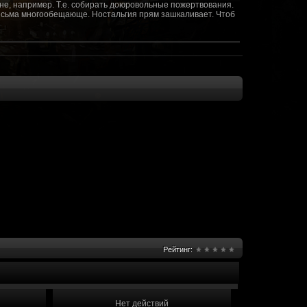
не, например. Т.е. собирать доюровольные пожертвования.
т весьма многообещающе. Ностальгия прям зашкаливает. Чтоб
(10 октября 2018 - 13:08)
(09 октября 2018 - 13:36)
(08 сентября 2018 - 20:10)
(08 сентября 2018 - 17:47)
 как когда-то
(08 июня 2018 - 01:39)
(18 мая 2018 - 17:41)
пролета ну камера да? вот в обще и
(09 мая 2018 - 03:32)
.......(
(07 мая 2018 - 19:15)
 в любом случае. Это база - чем раньше
(07 мая 2018 - 18:23)
и скажем объявить о фишке: точности воспроизведения
оказать в 3д отдельные кусочки. Не знаю, можно даже на
2 -3 задуматься будет, опять же лучше будет проработать
нется... )
Рейтинг:
мир - большой объем карт и т д. Если
(07 мая 2018 - 18:13)
захват реактора Гекко. "Избранный не смог договориться с
показать и т д. Можно Город убежище аналогично: граждане
е актуальна чуть не в большей части контента. Охрана
 что надумаете в будущем и самое быстрое что из этого можно
Нет действий