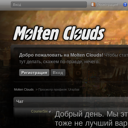
Вход
Регистрация
Добро пожаловать на Molten Clouds!
Чтобы стат
тут делать, скажем по-правде, нечего.
Регистрация
Вход
Molten Clouds
>
Просмотр профиля: Urazbai
Чат
CourierSix
:
Добрый день. Мы эт
тоже не лучший вари