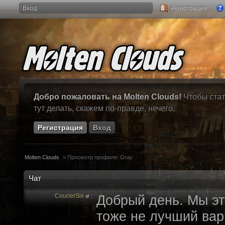
Вход
Регистрация
Добро пожаловать на Molten Clouds!
Чтобы стат
тут делать, скажем по-правде, нечего.
Регистрация
Вход
Molten Clouds
>
Просмотр профиля: Gray
Чат
CourierSix
:
Добрый день. Мы эт
тоже не лучший вари