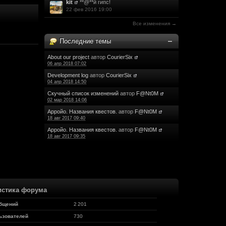
kit
**@**й гипс!
(13 ноября 2017 - 12:37)
22 фев 2016 19:00
(13 ноября 2017 - 10:55)
Все изменения →
(13 ноября 2017 - 10:53)
Последние темы
(13 ноября 2017 - 04:08)
(12 ноября 2017 - 09:11)
м не лёгким делом !!!!
About our project
автор
CourierSix
06 апр 2018 07:02
(12 ноября 2017 - 08:18)
Development log
автор
CourierSix
04 апр 2018 14:50
(12 ноября 2017 - 01:41)
Скучный список изменений
автор
F@Nt0M
(11 ноября 2017 - 16:45)
02 мар 2018 14:06
(07 ноября 2017 - 22:43)
Арройо. Названия квестов.
автор
F@Nt0M
(07 ноября 2017 - 19:25)
18 авг 2017 09:40
(29 октября 2017 - 13:28)
Арройо. Названия квестов.
автор
F@Nt0M
18 авг 2017 09:35
(28 октября 2017 - 19:15)
жу за ним и жду его.
(28 октября 2017 - 19:14)
(28 октября 2017 - 14:14)
истика форума
, но морально я с вами удачи ребят
(27 октября 2017 - 23:56)
бщений
2 201
(17 октября 2017 - 18:53)
ьзователей
730
ером.
(16 октября 2017 - 13:30)