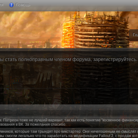
ия
Помощь
Гл
ы стать полноправным членом форума, зарегистрируйтесь. Б
м. Патреон тоже не лучший вариант, так как есть понятие "косвенное финанси
вования в ВК. За пожелания спасибо.
умников, которые там трындят про кикстартер. Они ничегошеньки не смыслят 
 вы смогли легально что-то заработать на модификации Fallout 2, с продаж ко