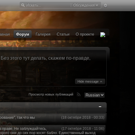
Обсуждения
авная
Форум
Галерея
Статьи
О проекте
ез этого тут делать, скажем по-правде,
Hide message
Просмотр новых публикаций
рование", так что мы
(18 октября 2018 - 00:33)
в праве. Не заблуждайтесь,
(17 октября 2018 - 11:06)
торого они до сих пор косят бабло. Единственный выход