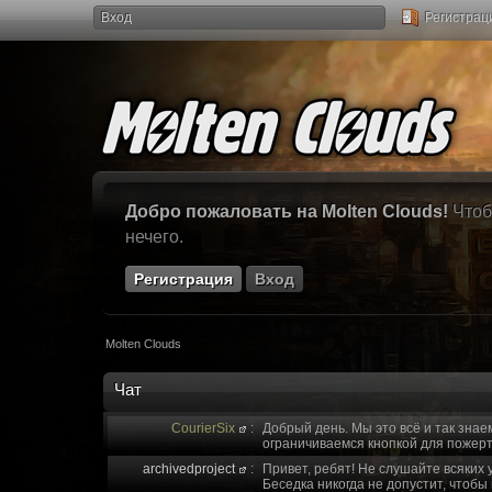
Вход
Регистрац
Добро пожаловать на Molten Clouds!
Чтоб
нечего.
Регистрация
Вход
Molten Clouds
Чат
CourierSix
:
Добрый день. Мы это всё и так знае
ограничиваемся кнопкой для пожерт
archivedproject
:
Привет, ребят! Не слушайте всяких 
Беседка никогда не допустит, чтобы