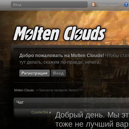
Вход
Регистрация
Добро пожаловать на Molten Clouds!
Чтобы стат
тут делать, скажем по-правде, нечего.
Регистрация
Вход
Molten Clouds
>
Просмотр профиля: faeton777
Чат
CourierSix
:
Добрый день. Мы эт
тоже не лучший вари