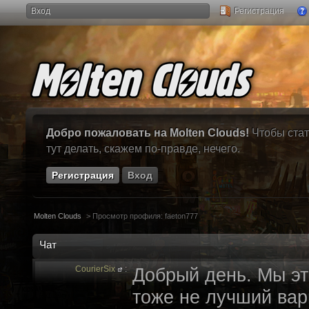
Вход
Регистрация
Добро пожаловать на Molten Clouds!
Чтобы стат
тут делать, скажем по-правде, нечего.
Регистрация
Вход
Molten Clouds
>
Просмотр профиля: faeton777
Чат
CourierSix
:
Добрый день. Мы эт
тоже не лучший вари