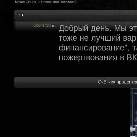
Molten Clouds
>
Список пользователей
Чат
CourierSix
:
Добрый день. Мы эт
тоже не лучший вари
финансирование", т
пожертвования в ВК
archivedproject
:
Привет, ребят! Не 
которые там трындя
Счётчик процентов
не смыслят в праве
не допустит, чтобы 
на модификации Fall
пор косят бабло. Е
финансирование с л