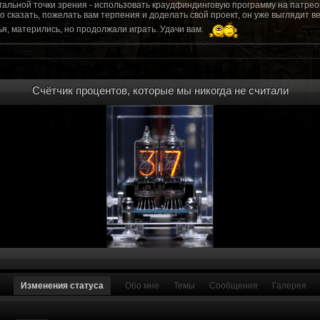
гальной точки зрения - использовать краудфиндинговую программу на патрео
это сказать, пожелать вам терпения и доделать свой проект, он уже выгляди
я, матерились, но продолжали играть. Удачи вам.
рд, там обсудим.
то смогу вам помочь? Буду рад
Счётчик процентов, которые мы никогда не считали
мся связаться с вами.
ее жду с мужеством настоящего война ваш проект, Молтены. Помогу, чем могу,
ылки и на другие информационные ресурсы.
https://discord.gg/WkrksnV
ещаемость до анонса...
https://discord.gg/svX26Rs
ри дэ ну трехмерны) катсцену крч котора я будет показывать локации ну типа 
 хорошо? ато поиграть очень хотчется и проэкт вдруг загнетца эххххх...............
для Quake, обязательно прислушаемся к этому совету.
 какой то у вас уже есть. А время против вас. Боевка и интерактив вам нужен
, ну вот на нем и остановитесь скажем. Даже одной локации достаточно, есл
ка будет - как выпуск. История известна, пройтись по ключевым историям и п
ща 7 от рейдеров, не помню. Начав с боевки уже можно о квестах года через 
оевка... Просто то что вы наметили не закончится никогда. Без релизов все заг
роекта от слова совсем. Забыть про квесты, забыть про большой и открытый 
. в стиле захват города... К каждой мапе по истории, из оригинала. Скажем: 
Изменения статуса
Обо мне
Темы
Сообщения
Галерея
на Гекко с целью уничтожить реактор." Точка захвата реактор. Можно мувик 
йдеров, НКР-ГУ-НьюРено, против друг друга. Жанр "Осада города" в Falloutаут
... 5 лок чтобы отладить боевку и проработку деталей. Это и старт для всего