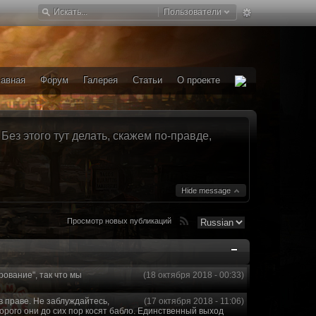
Пользователи
лавная
Форум
Галерея
Статьи
О проекте
ез этого тут делать, скажем по-правде,
Hide message
Просмотр новых публикаций
рование", так что мы
(18 октября 2018 - 00:33)
в праве. Не заблуждайтесь,
(17 октября 2018 - 11:06)
торого они до сих пор косят бабло. Единственный выход