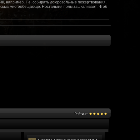
не, например. Т.е. собирать доюровольные пожертвования.
т весьма многообещающе. Ностальгия прям зашкаливает. Чтоб
(10 октября 2018 - 13:08)
(09 октября 2018 - 13:36)
(08 сентября 2018 - 20:10)
(08 сентября 2018 - 17:47)
 как когда-то
(08 июня 2018 - 01:39)
(18 мая 2018 - 17:41)
пролета ну камера да? вот в обще и
(09 мая 2018 - 03:32)
.......(
(07 мая 2018 - 19:15)
 в любом случае. Это база - чем раньше
(07 мая 2018 - 18:23)
и скажем объявить о фишке: точности воспроизведения
оказать в 3д отдельные кусочки. Не знаю, можно даже на
2 -3 задуматься будет, опять же лучше будет проработать
нется... )
Рейтинг:
мир - большой объем карт и т д. Если
(07 мая 2018 - 18:13)
захват реактора Гекко. "Избранный не смог договориться с
показать и т д. Можно Город убежище аналогично: граждане
е актуальна чуть не в большей части контента. Охрана
 что надумаете в будущем и самое быстрое что из этого можно