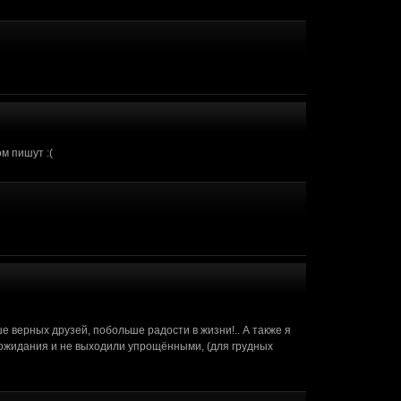
помощь. Я не профессиональный
(15 октября 2017 - 11:24)
(14 октября 2017 - 08:33)
 уже поиск можно выполнить.
(12 октября 2017 - 03:29)
ом пишут :(
ше верных друзей, побольше радости в жизни!.. А также я
 ожидания и не выходили упрощёнными, (для грудных