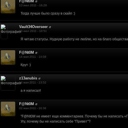
F@Nt0M
13 июл 2011 - 16:28
Тогда лучше было сразу в скайп :)
Vault34Overseer
13 июл 2011 - 10:51
Я читаю статусы. Нудную работу не люблю, но на благо общества
F@Nt0M
14 мая 2011 - 14:08
Крут :)
z13anubis
14 мая 2011 - 13:52
а я написал!
F@Nt0M
02 мая 2011 - 16:36
"F@Nt0M не имеет еще комментариев. Почему бы не написать «
Угу, почему бы не написать себе "Привет"?