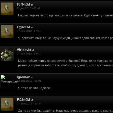
ала.
F@Nt0M
11 дек 2015 - 01:42
tube.
Гы, последнее место где эта фотка осталась. Курта моя тут такая 
е секрет?
F@Nt0M
 узнал о проекте , несказанно рад !!!!! Спасибо огромное что занимаетесь таки
07 сен 2012 - 07:51
*Сарказм*: Может ещё науку с медициной в один сольём, какая ра
о.
Viridovix
07 сен 2012 - 04:41
Может объединить красноречие и бартер? Ведь один хрен за то 
ти стоит рассказывать...
разница торговца заболтать, чтоб сидку сделал, или персонажа 
ля отпуска. А то от работы кони дохнут.
ак он увидит свет.
igromax
 требует к себе очень много внимания, но поверь узнав о вашем проекте я сле
12 фев 2012 - 09:01
нужным озвучить подобную фразу...
Я тоже на это надеюсь.
уже подросли и им не до этого, а для любителей 3 и 4 части это не интересно
до сделать.
F@Nt0M
07 фев 2012 - 15:34
4
ичку группы стучался - то там уже обсудили, разберёмся дальше уже со скрипт
Да не за что благодарить. Надеюсь, скоро задание выдать смогу...