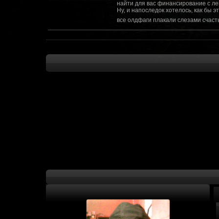
найти для вас финансирование с ле
Ну, и напоследок хотелось, как бы 
все олдфаги плакали слезами счасть
CourierSix
:
Здравствуйте, заходите в наш диско
https://discordapp.com/invite/SxX7Zxf
Рыцарь Братства
:
Здравствуйте, ребята! Может я как-
CourierSix
:
Как доберемся до озвучки, постарае
SomebodySomeone
:
Привет реббя! Жду не дождусь, верн
F@Nt0M
:
Надо будет как-то запилить тут сс
F@Nt0M
:
А попробуем-ка мы проверку на пос
Kadzicy
:
а ещо можна крч сделать тупа 3д (т
показывать эту катсцену а квесты потом
F@Nt0M
:
Ок. Если мы захотим сделать карту 
faeton777
:
Сорян за нахальство, просто контент
тем лучше. Реактор скажем уже есть
оригинальной обстановки. Каждая ло
базе реактор сделать очистку убежи
сначала города в которых уже была б
faeton777
:
Вам нужно изменить вектор вашего п
вы хотите релиз: вам нужны 4-5 мапы
Городом убежища и граждане напали 
против рейдеров... Модор против ре
каравана опять же - локи с пустины.
получить....