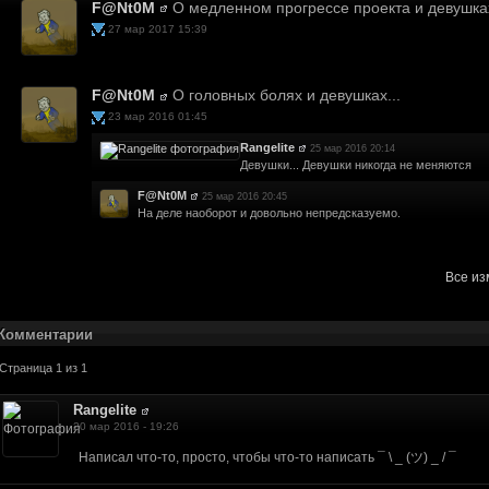
F@Nt0M
О медленном прогрессе проекта и девушках
27 мар 2017 15:39
F@Nt0M
О головных болях и девушках...
аницу хотим переоборудовать, а техник в запое. Когда выйдет - тогда будут п
23 мар 2016 01:45
и что нибудь в таком духе?
Rangelite
25 мар 2016 20:14
Девушки... Девушки никогда не меняются
оздно наткнулся на вас, хочу помочь в разработке. Владею 3DSMAX, Photoshop
до
F@Nt0M
25 мар 2016 20:45
На деле наоборот и довольно непредсказуемо.
 запишет. Не сейчас, но будут. Из предполагаемых это Кламат, токсические 
и
Все и
последний раз про Fallout 2161?
бет карт городов?
Комментарии
те из отсутствия новостей - пока никак.
Страница 1 из 1
на до релиза
о упоминали)
Rangelite
20 мар 2016 - 19:26
..o=show&pageId=3
Написал что-то, просто, чтобы что-то написать ¯ \ _ (ツ) _ / ¯
nslations are bad. What exactlyis this site for?