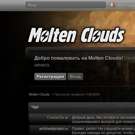
Вход
Регистрац
Добро пожаловать на Molten Clouds!
Чтоб
нечего.
Регистрация
Вход
Molten Clouds
>
Просмотр профиля: F@Nt0M
Чат
CourierSix
:
Добрый день. Мы это всё и так знае
ограничиваемся кнопкой для пожерт
archivedproject
:
Привет, ребят! Не слушайте всяких 
Беседка никогда не допустит, чтобы