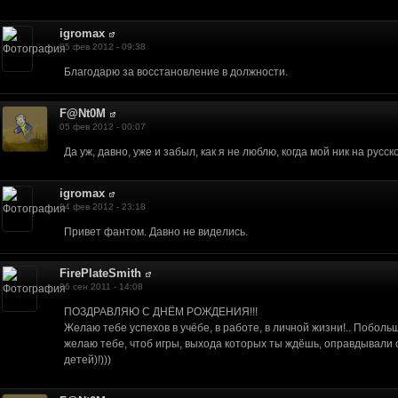
вяжемся и обсудим.
и Java. Я так был впечатлен вашим проектом,что хочу предложить вам свою 
igromax
м сферам.
05 фев 2012 - 09:38
ем. moltenclouds.com/index.php?showtopic=473
Благодарю за восстановление в должности.
у телефона, при телефонной регистрации ему генерируется имя, по которому
F@Nt0M
05 фев 2012 - 00:07
Да уж, давно, уже и забыл, как я не люблю, когда мой ник на русск
igromax
04 фев 2012 - 23:18
Привет фантом. Давно не виделись.
FirePlateSmith
06 сен 2011 - 14:08
ПОЗДРАВЛЯЮ С ДНЁМ РОЖДЕНИЯ!!!
Желаю тебе успехов в учёбе, в работе, в личной жизни!.. Поболь
желаю тебе, чтоб игры, выхода которых ты ждёшь, оправдывали
детей)!)))