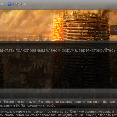
ия
Помощь
Г
ы стать полноправным членом форума, зарегистрируйтесь. Б
м. Патреон тоже не лучший вариант, так как есть понятие "косвенное финанси
вования в ВК. За пожелания спасибо.
умников, которые там трындят про кикстартер. Они ничегошеньки не смыслят 
 вы смогли легально что-то заработать на модификации Fallout 2, с продаж ко