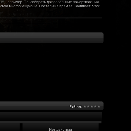
не, например. Т.е. собирать доюровольные пожертвования.
т весьма многообещающе. Ностальгия прям зашкаливает. Чтоб
(10 октября 2018 - 13:08)
(09 октября 2018 - 13:36)
(08 сентября 2018 - 20:10)
(08 сентября 2018 - 17:47)
 как когда-то
(08 июня 2018 - 01:39)
(18 мая 2018 - 17:41)
пролета ну камера да? вот в обще и
(09 мая 2018 - 03:32)
.......(
(07 мая 2018 - 19:15)
 в любом случае. Это база - чем раньше
(07 мая 2018 - 18:23)
и скажем объявить о фишке: точности воспроизведения
оказать в 3д отдельные кусочки. Не знаю, можно даже на
2 -3 задуматься будет, опять же лучше будет проработать
нется... )
Рейтинг:
мир - большой объем карт и т д. Если
(07 мая 2018 - 18:13)
захват реактора Гекко. "Избранный не смог договориться с
показать и т д. Можно Город убежище аналогично: граждане
е актуальна чуть не в большей части контента. Охрана
 что надумаете в будущем и самое быстрое что из этого можно
Нет действий