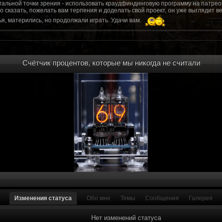
гальной точки зрения - использовать краудфиндинговую программу на патрео
это сказать, пожелать вам терпения и доделать свой проект, он уже выгляди
я, матерились, но продолжали играть. Удачи вам.
рд, там обсудим.
то смогу вам помочь? Буду рад
Счётчик процентов, которые мы никогда не считали
мся связаться с вами.
ее жду с мужеством настоящего война ваш проект, Молтены. Помогу, чем могу,
ылки и на другие информационные ресурсы.
https://discord.gg/WkrksnV
ещаемость до анонса...
https://discord.gg/svX26Rs
ри дэ ну трехмерны) катсцену крч котора я будет показывать локации ну типа 
 хорошо? ато поиграть очень хотчется и проэкт вдруг загнетца эххххх...............
для Quake, обязательно прислушаемся к этому совету.
 какой то у вас уже есть. А время против вас. Боевка и интерактив вам нужен
, ну вот на нем и остановитесь скажем. Даже одной локации достаточно, есл
ка будет - как выпуск. История известна, пройтись по ключевым историям и п
ща 7 от рейдеров, не помню. Начав с боевки уже можно о квестах года через 
оевка... Просто то что вы наметили не закончится никогда. Без релизов все заг
роекта от слова совсем. Забыть про квесты, забыть про большой и открытый 
. в стиле захват города... К каждой мапе по истории, из оригинала. Скажем: 
Изменения статуса
Обо мне
Темы
Сообщения
Галерея
на Гекко с целью уничтожить реактор." Точка захвата реактор. Можно мувик 
йдеров, НКР-ГУ-НьюРено, против друг друга. Жанр "Осада города" в Falloutаут
... 5 лок чтобы отладить боевку и проработку деталей. Это и старт для всего
Нет изменений статуса