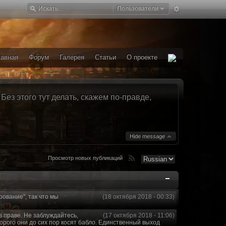
Пользователи
лавная
Форум
Галерея
Статьи
О проекте
ез этого тут делать, скажем по-правде,
Hide message
Просмотр новых публикаций
рование", так что мы
(18 октября 2018 - 00:33)
в праве. Не заблуждайтесь,
(17 октября 2018 - 11:06)
торого они до сих пор косят бабло. Единственный выход