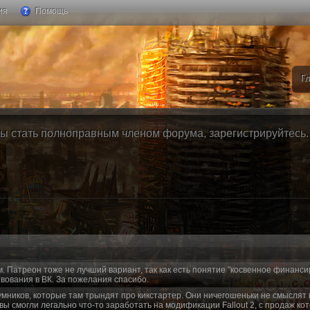
ия
Помощь
Г
ы стать полноправным членом форума, зарегистрируйтесь. Б
м. Патреон тоже не лучший вариант, так как есть понятие "косвенное финанси
вования в ВК. За пожелания спасибо.
умников, которые там трындят про кикстартер. Они ничегошеньки не смыслят 
 вы смогли легально что-то заработать на модификации Fallout 2, с продаж ко