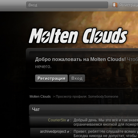
Вход
Регистрац
Добро пожаловать на Molten Clouds!
Чтоб
нечего.
Регистрация
Вход
Molten Clouds
>
Просмотр профиля: SomebodySomeone
Чат
CourierSix
:
Добрый день. Мы это всё и так знае
ограничиваемся кнопкой для пожерт
archivedproject
:
Привет, ребят! Не слушайте всяких 
Беседка никогда не допустит, чтобы