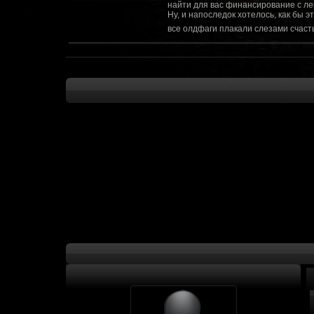
найти для вас финансирование с ле
Ну, и напоследок хотелось, как бы 
все олдфаги плакали слезами счасть
CourierSix
:
Здравствуйте, заходите в наш диско
https://discordapp.com/invite/SxX7Zxf
Рыцарь Братства
:
Здравствуйте, ребята! Может я как-
CourierSix
:
Как доберемся до озвучки, постарае
SomebodySomeone
:
Привет реббя! Жду не дождусь, верн
F@Nt0M
:
Надо будет как-то запилить тут сс
F@Nt0M
:
А попробуем-ка мы проверку на пос
Kadzicy
:
а ещо можна крч сделать тупа 3д (т
показывать эту катсцену а квесты потом
F@Nt0M
:
Ок. Если мы захотим сделать карту 
faeton777
:
Сорян за нахальство, просто контент
тем лучше. Реактор скажем уже есть
оригинальной обстановки. Каждая ло
базе реактор сделать очистку убежи
сначала города в которых уже была б
faeton777
:
Вам нужно изменить вектор вашего п
вы хотите релиз: вам нужны 4-5 мапы
Городом убежища и граждане напали 
против рейдеров... Модор против ре
каравана опять же - локи с пустины.
получить....