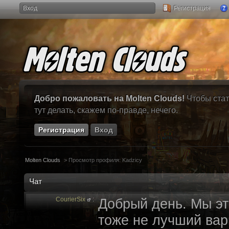
Вход
Регистрация
Добро пожаловать на Molten Clouds!
Чтобы стат
тут делать, скажем по-правде, нечего.
Регистрация
Вход
Molten Clouds
>
Просмотр профиля: Kadzicy
Чат
CourierSix
:
Добрый день. Мы эт
тоже не лучший вари