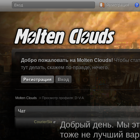
Вход
Регистрация
Добро пожаловать на Molten Clouds!
Чтобы стат
тут делать, скажем по-правде, нечего.
Регистрация
Вход
Molten Clouds
>
Просмотр профиля: D-V-A
Чат
CourierSix
:
Добрый день. Мы эт
тоже не лучший вари