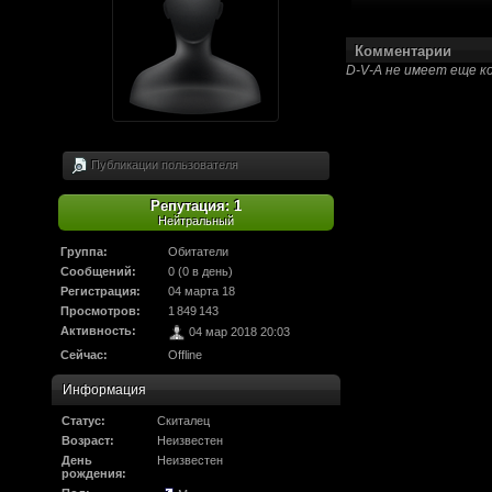
олдфаги плакали сл
Комментарии
продолжали играть.
D-V-A не имеет еще к
CourierSix
:
Здравствуйте, захо
обсудим.
Публикации пользователя
https://discordapp.c
Репутация: 1
Рыцарь Братства
:
Здравствуйте, ребят
Нейтральный
вам помочь? Буду р
Группа:
Обитатели
Сообщений:
0 (0 в день)
Регистрация:
CourierSix
04 марта 18
:
Как доберемся до о
Просмотров:
1 849 143
связаться с вами.
Активность:
04 мар 2018 20:03
Сейчас:
Offline
SomebodySomeone
:
Привет реббя! Жду 
Информация
мужеством настояще
Статус:
Скиталец
Возраст:
Неизвестен
Помогу, чем могу, к
День
Неизвестен
рождения:
F@Nt0M
: