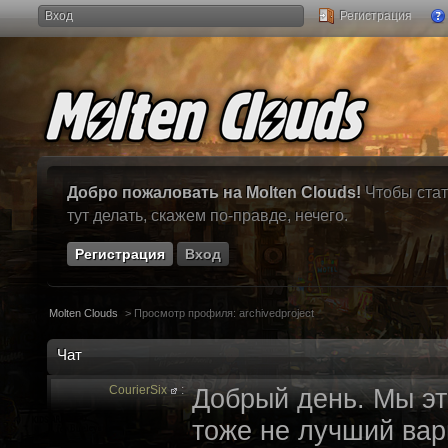
Вход
Регистрация
Добро пожаловать на Molten Clouds!
Чтобы стат
тут делать, скажем по-правде, нечего.
Регистрация
Вход
Molten Clouds
>
Просмотр профиля: archivedproject
Чат
CourierSix
:
Добрый день. Мы эт
тоже не лучший вари