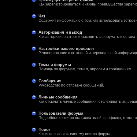
Как зарегистрироваться и каковы преимущества зареги
F@Nt0M
:
Создаётся
Urazbai
:
Ваше детище
Чат
Urazbai
:
Ну как оно?
Содержит информацию о том, как использовать встроен
F@Nt0M
:
Да запросто, только мы главную стр
Авторизация и выход
D-V-A
:
А можно ещё один "Да живы мы"? Ил
Как авторизироваться и выходить с форума, как остава
F@Nt0M
:
Привет. Написал, свяжемся там.
Gray
:
Доброго времени суток. Жаль, что п
Настройки вашего профиля
HLA. Просто напишите в ПМ, что на
Редактирование контактной и персональной информации
CourierSix
:
Вполне.
Темы и форумы
Alan Grant
:
Прогресс проекта идёт в норме?
Помощь по форумам, темам, опросам и сообщениям.
F@Nt0M
:
Будут естественно, когда их кто-то
Испытаний, Сьерра, Дыра, Конюшн
Сообщения
Dipsty
:
Кстати, кто-нибудь слышал что-то в 
Руководство по отправке сообщений.
Dipsty
:
А будут ещё видео с альф-преальф/
Личные сообщения
F@Nt0M
:
Привет. Спасибо, вас тоже. Как види
Как отсылать личные сообщения, отслеживать их, реда
Urazbai
:
Затея хорошая но вот дотянет ли о
Dipsty
:
Как там Кламат? (В группе ВК прост
Пользователи форума
Подробнее о списке пользователей, профилях, коммент
Dipsty
:
Здарова, ребят, с новым годом вас
F@Nt0M
:
Watch this link:
http://moltenclouds..
Поиск
RadFallout100
:
I just joined this site, but Google's tra
Как использовать систему поиска форума