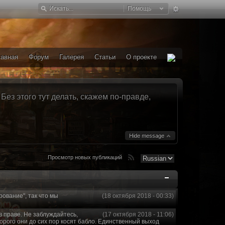
Помощь
лавная
Форум
Галерея
Статьи
О проекте
ез этого тут делать, скажем по-правде,
Hide message
Просмотр новых публикаций
рование", так что мы
(18 октября 2018 - 00:33)
в праве. Не заблуждайтесь,
(17 октября 2018 - 11:06)
торого они до сих пор косят бабло. Единственный выход