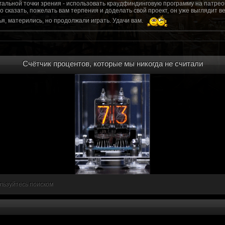
гальной точки зрения - использовать краудфиндинговую программу на патрео
это сказать, пожелать вам терпения и доделать свой проект, он уже выгляди
я, матерились, но продолжали играть. Удачи вам.
рд, там обсудим.
то смогу вам помочь? Буду рад
Счётчик процентов, которые мы никогда не считали
мся связаться с вами.
ее жду с мужеством настоящего война ваш проект, Молтены. Помогу, чем могу,
ылки и на другие информационные ресурсы.
https://discord.gg/WkrksnV
ещаемость до анонса...
https://discord.gg/svX26Rs
ри дэ ну трехмерны) катсцену крч котора я будет показывать локации ну типа 
 хорошо? ато поиграть очень хотчется и проэкт вдруг загнетца эххххх...............
для Quake, обязательно прислушаемся к этому совету.
 какой то у вас уже есть. А время против вас. Боевка и интерактив вам нужен
, ну вот на нем и остановитесь скажем. Даже одной локации достаточно, есл
ка будет - как выпуск. История известна, пройтись по ключевым историям и п
ща 7 от рейдеров, не помню. Начав с боевки уже можно о квестах года через 
оевка... Просто то что вы наметили не закончится никогда. Без релизов все заг
льзуйтесь поиском
роекта от слова совсем. Забыть про квесты, забыть про большой и открытый 
. в стиле захват города... К каждой мапе по истории, из оригинала. Скажем: 
на Гекко с целью уничтожить реактор." Точка захвата реактор. Можно мувик 
йдеров, НКР-ГУ-НьюРено, против друг друга. Жанр "Осада города" в Falloutаут
... 5 лок чтобы отладить боевку и проработку деталей. Это и старт для всего