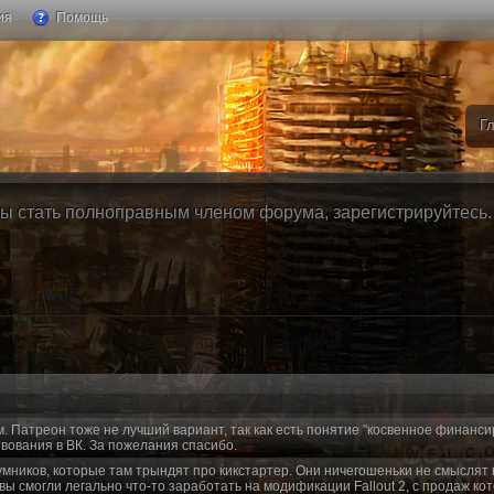
ия
Помощь
Г
ы стать полноправным членом форума, зарегистрируйтесь. Б
м. Патреон тоже не лучший вариант, так как есть понятие "косвенное финанси
вования в ВК. За пожелания спасибо.
умников, которые там трындят про кикстартер. Они ничегошеньки не смыслят 
 вы смогли легально что-то заработать на модификации Fallout 2, с продаж ко