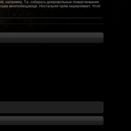
не, например. Т.е. собирать доюровольные пожертвования.
т весьма многообещающе. Ностальгия прям зашкаливает. Чтоб
(10 октября 2018 - 13:08)
(09 октября 2018 - 13:36)
(08 сентября 2018 - 20:10)
(08 сентября 2018 - 17:47)
 как когда-то
(08 июня 2018 - 01:39)
(18 мая 2018 - 17:41)
пролета ну камера да? вот в обще и
(09 мая 2018 - 03:32)
.......(
(07 мая 2018 - 19:15)
 в любом случае. Это база - чем раньше
(07 мая 2018 - 18:23)
и скажем объявить о фишке: точности воспроизведения
оказать в 3д отдельные кусочки. Не знаю, можно даже на
2 -3 задуматься будет, опять же лучше будет проработать
нется... )
мир - большой объем карт и т д. Если
(07 мая 2018 - 18:13)
захват реактора Гекко. "Избранный не смог договориться с
показать и т д. Можно Город убежище аналогично: граждане
е актуальна чуть не в большей части контента. Охрана
 что надумаете в будущем и самое быстрое что из этого можно