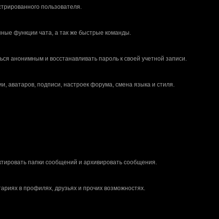
стрированного пользователя.
ные функции чата, а так же быстрые команды.
аницу хотим переоборудовать, а техник в запое. Когда выйдет - тогда будут п
и что нибудь в таком духе?
ться анонимным и восстанавливать пароль к своей учетной записи.
оздно наткнулся на вас, хочу помочь в разработке. Владею 3DSMAX, Photoshop
до
, аватаров, подписи, настроек форума, смена языка и стиля.
 запишет. Не сейчас, но будут. Из предполагаемых это Кламат, токсические 
и
последний раз про Fallout 2161?
бет карт городов?
те из отсутствия новостей - пока никак.
ктировать папки сообщений и архивировать сообщения.
на до релиза
о упоминали)
ариях в профилях, друзьях и прочих возможностях.
..o=show&pageId=3
nslations are bad. What exactlyis this site for?