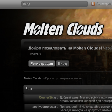
Вход
Регистрац
Добро пожаловать на Molten Clouds!
Чтоб
нечего.
Регистрация
Вход
Molten Clouds
>
Просмотр разделов помощи
Чат
CourierSix
:
Добрый день. Мы это всё и так знае
ограничиваемся кнопкой для пожерт
archivedproject
:
Привет, ребят! Не слушайте всяких 
Беседка никогда не допустит, чтобы