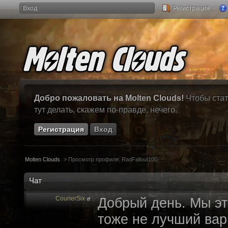
Вход
Регистрация
Добро пожаловать на Molten Clouds!
Чтобы стат
тут делать, скажем по-правде, нечего.
Регистрация
Вход
Molten Clouds
>
Просмотр профиля: RadFallout100
Чат
CourierSix
:
Добрый день. Мы эт
тоже не лучший вари