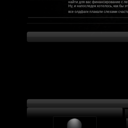
найти для вас финансирование с ле
Ну, и напоследок хотелось, как бы 
все олдфаги плакали слезами счасть
CourierSix
:
Здравствуйте, заходите в наш диско
https://discordapp.com/invite/SxX7Zxf
Рыцарь Братства
:
Здравствуйте, ребята! Может я как-
CourierSix
:
Как доберемся до озвучки, постарае
SomebodySomeone
:
Привет реббя! Жду не дождусь, верн
F@Nt0M
:
Надо будет как-то запилить тут сс
F@Nt0M
:
А попробуем-ка мы проверку на пос
Kadzicy
:
а ещо можна крч сделать тупа 3д (т
показывать эту катсцену а квесты потом
F@Nt0M
:
Ок. Если мы захотим сделать карту 
faeton777
:
Сорян за нахальство, просто контент
тем лучше. Реактор скажем уже есть
оригинальной обстановки. Каждая ло
базе реактор сделать очистку убежи
сначала города в которых уже была б
faeton777
:
Вам нужно изменить вектор вашего п
вы хотите релиз: вам нужны 4-5 мапы
Городом убежища и граждане напали 
против рейдеров... Модор против ре
каравана опять же - локи с пустины.
получить....