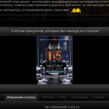
гальной точки зрения - использовать краудфиндинговую программу на патрео
это сказать, пожелать вам терпения и доделать свой проект, он уже выгляди
я, матерились, но продолжали играть. Удачи вам.
рд, там обсудим.
то смогу вам помочь? Буду рад
Счётчик процентов, которые мы никогда не считали
мся связаться с вами.
ее жду с мужеством настоящего война ваш проект, Молтены. Помогу, чем могу,
ылки и на другие информационные ресурсы.
https://discord.gg/WkrksnV
ещаемость до анонса...
https://discord.gg/svX26Rs
ри дэ ну трехмерны) катсцену крч котора я будет показывать локации ну типа 
 хорошо? ато поиграть очень хотчется и проэкт вдруг загнетца эххххх...............
для Quake, обязательно прислушаемся к этому совету.
 какой то у вас уже есть. А время против вас. Боевка и интерактив вам нужен
, ну вот на нем и остановитесь скажем. Даже одной локации достаточно, есл
ка будет - как выпуск. История известна, пройтись по ключевым историям и п
ща 7 от рейдеров, не помню. Начав с боевки уже можно о квестах года через 
оевка... Просто то что вы наметили не закончится никогда. Без релизов все заг
роекта от слова совсем. Забыть про квесты, забыть про большой и открытый 
. в стиле захват города... К каждой мапе по истории, из оригинала. Скажем: 
Изменения статуса
Обо мне
Темы
Сообщения
Галерея
на Гекко с целью уничтожить реактор." Точка захвата реактор. Можно мувик 
йдеров, НКР-ГУ-НьюРено, против друг друга. Жанр "Осада города" в Falloutаут
... 5 лок чтобы отладить боевку и проработку деталей. Это и старт для всего
Нет изменений статуса