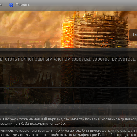
ия
Помощь
Г
ы стать полноправным членом форума, зарегистрируйтесь. Б
м. Патреон тоже не лучший вариант, так как есть понятие "косвенное финанси
вования в ВК. За пожелания спасибо.
умников, которые там трындят про кикстартер. Они ничегошеньки не смыслят 
 вы смогли легально что-то заработать на модификации Fallout 2, с продаж ко