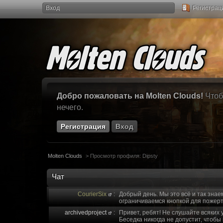
Вход
Регистрац
Добро пожаловать на Molten Clouds!
Чтоб
нечего.
Регистрация
Вход
Molten Clouds
>
Просмотр профиля: Dipsty
Чат
CourierSix
:
Добрый день. Мы это всё и так знае
ограничиваемся кнопкой для пожерт
archivedproject
:
Привет, ребят! Не слушайте всяких 
Беседка никогда не допустит, чтобы