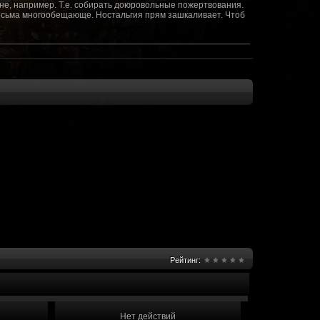
не, например. Т.е. собирать доюровольные пожертвования.
т весьма многообещающе. Ностальгия прям зашкаливает. Чтоб
(10 октября 2018 - 13:08)
(09 октября 2018 - 13:36)
(08 сентября 2018 - 20:10)
(08 сентября 2018 - 17:47)
 как когда-то
(08 июня 2018 - 01:39)
(18 мая 2018 - 17:41)
пролета ну камера да? вот в обще и
(09 мая 2018 - 03:32)
.......(
(07 мая 2018 - 19:15)
 в любом случае. Это база - чем раньше
(07 мая 2018 - 18:23)
и скажем объявить о фишке: точности воспроизведения
оказать в 3д отдельные кусочки. Не знаю, можно даже на
2 -3 задуматься будет, опять же лучше будет проработать
нется... )
Рейтинг:
мир - большой объем карт и т д. Если
(07 мая 2018 - 18:13)
захват реактора Гекко. "Избранный не смог договориться с
показать и т д. Можно Город убежище аналогично: граждане
е актуальна чуть не в большей части контента. Охрана
 что надумаете в будущем и самое быстрое что из этого можно
Нет действий