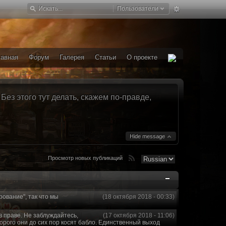
Пользователи
лавная
Форум
Галерея
Статьи
О проекте
ез этого тут делать, скажем по-правде,
Hide message
Просмотр новых публикаций
рование", так что мы
(18 октября 2018 - 00:33)
в праве. Не заблуждайтесь,
(17 октября 2018 - 11:06)
торого они до сих пор косят бабло. Единственный выход