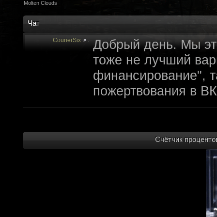
Molten Clouds
Чат
CourierSix
:
Добрый день. Мы эт
тоже не лучший вари
финансирование", т
пожертвования в ВК
archivedproject
:
Привет, ребят! Не 
которые там трындя
не смыслят в праве
Счётчик процентов
не допустит, чтобы 
на модификации Fall
пор косят бабло. Е
финансирование с л