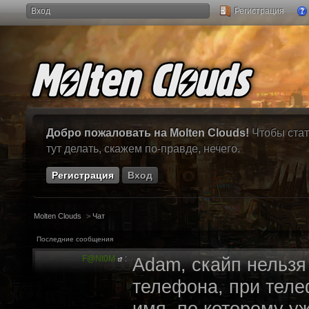
Вход
Регистрация
Добро пожаловать на Molten Clouds!
Чтобы стат
тут делать, скажем по-правде, нечего.
Регистрация
Вход
Molten Clouds
>
Чат
Последние сообщения
F@Nt0M
:
Adam, скайп нельзя
телефона, при теле
имя, по которому у