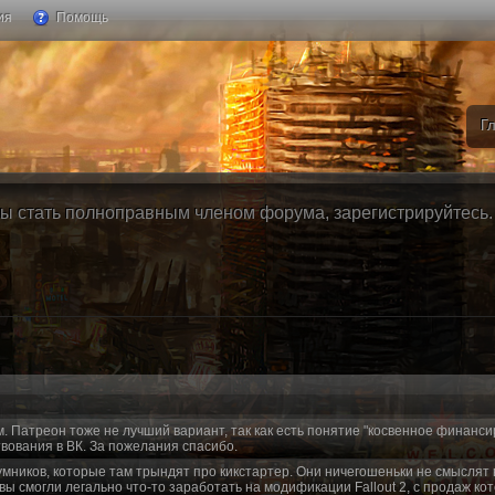
ия
Помощь
Г
ы стать полноправным членом форума, зарегистрируйтесь. Б
м. Патреон тоже не лучший вариант, так как есть понятие "косвенное финанси
вования в ВК. За пожелания спасибо.
умников, которые там трындят про кикстартер. Они ничегошеньки не смыслят 
 вы смогли легально что-то заработать на модификации Fallout 2, с продаж ко