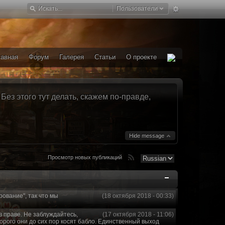
Пользователи
лавная
Форум
Галерея
Статьи
О проекте
ез этого тут делать, скажем по-правде,
Hide message
Просмотр новых публикаций
рование", так что мы
(18 октября 2018 - 00:33)
в праве. Не заблуждайтесь,
(17 октября 2018 - 11:06)
торого они до сих пор косят бабло. Единственный выход