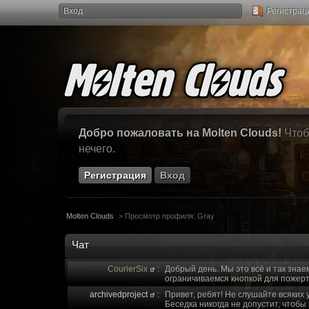
Вход
Регистрац
Добро пожаловать на Molten Clouds!
Чтоб
нечего.
Регистрация
Вход
Molten Clouds
>
Просмотр профиля: Gray
Чат
CourierSix
:
Добрый день. Мы это всё и так знае
ограничиваемся кнопкой для пожерт
archivedproject
:
Привет, ребят! Не слушайте всяких 
Беседка никогда не допустит, чтобы