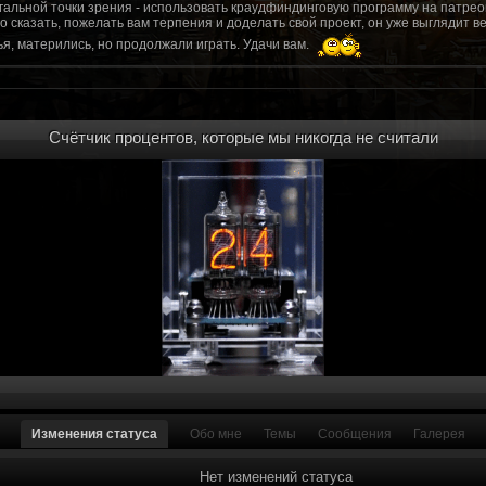
гальной точки зрения - использовать краудфиндинговую программу на патрео
это сказать, пожелать вам терпения и доделать свой проект, он уже выгляди
я, матерились, но продолжали играть. Удачи вам.
рд, там обсудим.
то смогу вам помочь? Буду рад
Счётчик процентов, которые мы никогда не считали
мся связаться с вами.
ее жду с мужеством настоящего война ваш проект, Молтены. Помогу, чем могу,
ылки и на другие информационные ресурсы.
https://discord.gg/WkrksnV
ещаемость до анонса...
https://discord.gg/svX26Rs
ри дэ ну трехмерны) катсцену крч котора я будет показывать локации ну типа 
 хорошо? ато поиграть очень хотчется и проэкт вдруг загнетца эххххх...............
для Quake, обязательно прислушаемся к этому совету.
 какой то у вас уже есть. А время против вас. Боевка и интерактив вам нужен
, ну вот на нем и остановитесь скажем. Даже одной локации достаточно, есл
ка будет - как выпуск. История известна, пройтись по ключевым историям и п
ща 7 от рейдеров, не помню. Начав с боевки уже можно о квестах года через 
оевка... Просто то что вы наметили не закончится никогда. Без релизов все заг
роекта от слова совсем. Забыть про квесты, забыть про большой и открытый 
. в стиле захват города... К каждой мапе по истории, из оригинала. Скажем: 
Изменения статуса
Обо мне
Темы
Сообщения
Галерея
на Гекко с целью уничтожить реактор." Точка захвата реактор. Можно мувик 
йдеров, НКР-ГУ-НьюРено, против друг друга. Жанр "Осада города" в Falloutаут
... 5 лок чтобы отладить боевку и проработку деталей. Это и старт для всего
Нет изменений статуса