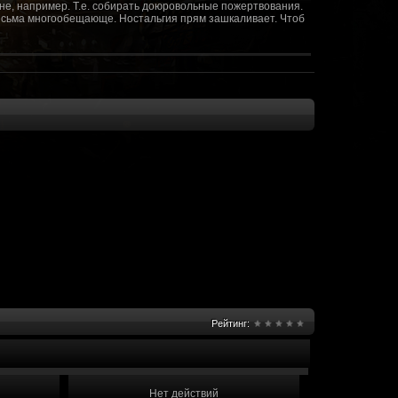
не, например. Т.е. собирать доюровольные пожертвования.
т весьма многообещающе. Ностальгия прям зашкаливает. Чтоб
(10 октября 2018 - 13:08)
(09 октября 2018 - 13:36)
(08 сентября 2018 - 20:10)
(08 сентября 2018 - 17:47)
 как когда-то
(08 июня 2018 - 01:39)
(18 мая 2018 - 17:41)
пролета ну камера да? вот в обще и
(09 мая 2018 - 03:32)
.......(
(07 мая 2018 - 19:15)
 в любом случае. Это база - чем раньше
(07 мая 2018 - 18:23)
и скажем объявить о фишке: точности воспроизведения
оказать в 3д отдельные кусочки. Не знаю, можно даже на
2 -3 задуматься будет, опять же лучше будет проработать
нется... )
Рейтинг:
мир - большой объем карт и т д. Если
(07 мая 2018 - 18:13)
захват реактора Гекко. "Избранный не смог договориться с
показать и т д. Можно Город убежище аналогично: граждане
е актуальна чуть не в большей части контента. Охрана
 что надумаете в будущем и самое быстрое что из этого можно
Нет действий