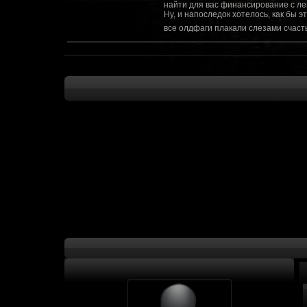
найти для вас финансирование с ле
Ну, и напоследок хотелось, как бы 
все олдфаги плакали слезами счасть
CourierSix
:
Здравствуйте, заходите в наш диско
https://discordapp.com/invite/SxX7Zxf
Рыцарь Братства
:
Здравствуйте, ребята! Может я как-
CourierSix
:
Как доберемся до озвучки, постарае
SomebodySomeone
:
Привет реббя! Жду не дождусь, верн
F@Nt0M
:
Надо будет как-то запилить тут сс
F@Nt0M
:
А попробуем-ка мы проверку на пос
Kadzicy
:
а ещо можна крч сделать тупа 3д (т
показывать эту катсцену а квесты потом
F@Nt0M
:
Ок. Если мы захотим сделать карту 
faeton777
:
Сорян за нахальство, просто контент
тем лучше. Реактор скажем уже есть
оригинальной обстановки. Каждая ло
базе реактор сделать очистку убежи
сначала города в которых уже была б
faeton777
:
Вам нужно изменить вектор вашего п
вы хотите релиз: вам нужны 4-5 мапы
Городом убежища и граждане напали 
против рейдеров... Модор против ре
каравана опять же - локи с пустины.
получить....