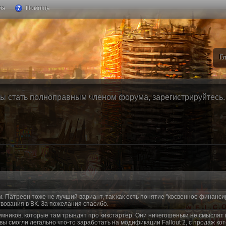
ия
Помощь
Г
ы стать полноправным членом форума, зарегистрируйтесь. Б
м. Патреон тоже не лучший вариант, так как есть понятие "косвенное финанси
вования в ВК. За пожелания спасибо.
умников, которые там трындят про кикстартер. Они ничегошеньки не смыслят 
 вы смогли легально что-то заработать на модификации Fallout 2, с продаж ко