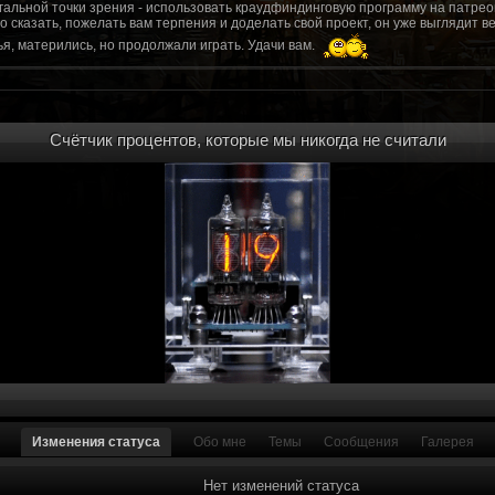
гальной точки зрения - использовать краудфиндинговую программу на патрео
это сказать, пожелать вам терпения и доделать свой проект, он уже выгляди
я, матерились, но продолжали играть. Удачи вам.
рд, там обсудим.
то смогу вам помочь? Буду рад
Счётчик процентов, которые мы никогда не считали
мся связаться с вами.
ее жду с мужеством настоящего война ваш проект, Молтены. Помогу, чем могу,
ылки и на другие информационные ресурсы.
https://discord.gg/WkrksnV
ещаемость до анонса...
https://discord.gg/svX26Rs
ри дэ ну трехмерны) катсцену крч котора я будет показывать локации ну типа 
 хорошо? ато поиграть очень хотчется и проэкт вдруг загнетца эххххх...............
для Quake, обязательно прислушаемся к этому совету.
 какой то у вас уже есть. А время против вас. Боевка и интерактив вам нужен
, ну вот на нем и остановитесь скажем. Даже одной локации достаточно, есл
ка будет - как выпуск. История известна, пройтись по ключевым историям и п
ща 7 от рейдеров, не помню. Начав с боевки уже можно о квестах года через 
оевка... Просто то что вы наметили не закончится никогда. Без релизов все заг
роекта от слова совсем. Забыть про квесты, забыть про большой и открытый 
. в стиле захват города... К каждой мапе по истории, из оригинала. Скажем: 
Изменения статуса
Обо мне
Темы
Сообщения
Галерея
на Гекко с целью уничтожить реактор." Точка захвата реактор. Можно мувик 
йдеров, НКР-ГУ-НьюРено, против друг друга. Жанр "Осада города" в Falloutаут
... 5 лок чтобы отладить боевку и проработку деталей. Это и старт для всего
Нет изменений статуса