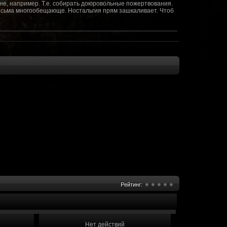
не, например. Т.е. собирать доюровольные пожертвования.
т весьма многообещающе. Ностальгия прям зашкаливает. Чтоб
(10 октября 2018 - 13:08)
(09 октября 2018 - 13:36)
(08 сентября 2018 - 20:10)
(08 сентября 2018 - 17:47)
 как когда-то
(08 июня 2018 - 01:39)
(18 мая 2018 - 17:41)
пролета ну камера да? вот в обще и
(09 мая 2018 - 03:32)
.......(
(07 мая 2018 - 19:15)
 в любом случае. Это база - чем раньше
(07 мая 2018 - 18:23)
и скажем объявить о фишке: точности воспроизведения
оказать в 3д отдельные кусочки. Не знаю, можно даже на
2 -3 задуматься будет, опять же лучше будет проработать
нется... )
Рейтинг:
мир - большой объем карт и т д. Если
(07 мая 2018 - 18:13)
захват реактора Гекко. "Избранный не смог договориться с
показать и т д. Можно Город убежище аналогично: граждане
е актуальна чуть не в большей части контента. Охрана
 что надумаете в будущем и самое быстрое что из этого можно
Нет действий