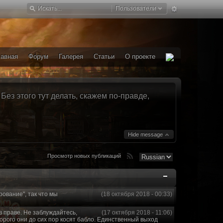
Пользователи
лавная
Форум
Галерея
Статьи
О проекте
ез этого тут делать, скажем по-правде,
Hide message
Просмотр новых публикаций
рование", так что мы
(18 октября 2018 - 00:33)
в праве. Не заблуждайтесь,
(17 октября 2018 - 11:06)
торого они до сих пор косят бабло. Единственный выход