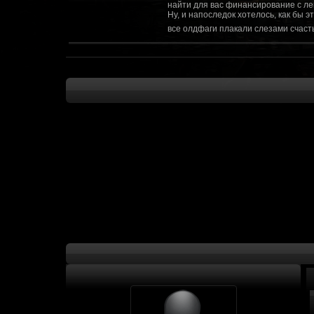
найти для вас финансирование с ле
Ну, и напоследок хотелось, как бы 
все олдфаги плакали слезами счасть
CourierSix
:
Здравствуйте, заходите в наш диско
https://discordapp.com/invite/SxX7Zxf
Рыцарь Братства
:
Здравствуйте, ребята! Может я как-
CourierSix
:
Как доберемся до озвучки, постарае
SomebodySomeone
:
Привет реббя! Жду не дождусь, верн
F@Nt0M
:
Надо будет как-то запилить тут сс
F@Nt0M
:
А попробуем-ка мы проверку на пос
Kadzicy
:
а ещо можна крч сделать тупа 3д (т
показывать эту катсцену а квесты потом
F@Nt0M
:
Ок. Если мы захотим сделать карту 
faeton777
:
Сорян за нахальство, просто контент
тем лучше. Реактор скажем уже есть
оригинальной обстановки. Каждая ло
базе реактор сделать очистку убежи
сначала города в которых уже была б
faeton777
:
Вам нужно изменить вектор вашего п
вы хотите релиз: вам нужны 4-5 мапы
Городом убежища и граждане напали 
против рейдеров... Модор против ре
каравана опять же - локи с пустины.
получить....