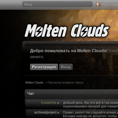
Вход
Регистрац
Добро пожаловать на Molten Clouds!
Чтоб
нечего.
Регистрация
Вход
Molten Clouds
>
Просмотр профиля: Dipsty
Чат
CourierSix
:
Добрый день. Мы это всё и так знае
ограничиваемся кнопкой для пожерт
archivedproject
:
Привет, ребят! Не слушайте всяких 
Беседка никогда не допустит, чтобы