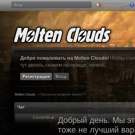
Вход
Регистрация
Добро пожаловать на Molten Clouds!
Чтобы стат
тут делать, скажем по-правде, нечего.
Регистрация
Вход
Molten Clouds
>
Просмотр профиля: faeton777
Чат
CourierSix
:
Добрый день. Мы эт
тоже не лучший вари