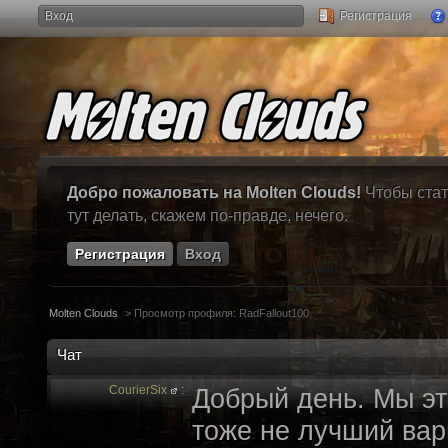
Вход
Регистрация
Добро пожаловать на Molten Clouds!
Чтобы стат
тут делать, скажем по-правде, нечего.
Регистрация
Вход
Molten Clouds
>
Просмотр профиля: RadFallout100
Чат
CourierSix
:
Добрый день. Мы эт
тоже не лучший вари