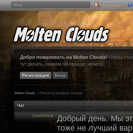
Вход
Регистрация
Добро пожаловать на Molten Clouds!
Чтобы стат
тут делать, скажем по-правде, нечего.
Регистрация
Вход
Molten Clouds
>
Просмотр профиля: Urazbai
Чат
CourierSix
:
Добрый день. Мы эт
тоже не лучший вари