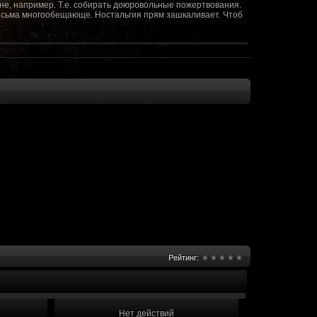
не, например. Т.е. собирать доюровольные пожертвования.
т весьма многообещающе. Ностальгия прям зашкаливает. Чтоб
(10 октября 2018 - 13:08)
(09 октября 2018 - 13:36)
(08 сентября 2018 - 20:10)
(08 сентября 2018 - 17:47)
 как когда-то
(08 июня 2018 - 01:39)
(18 мая 2018 - 17:41)
пролета ну камера да? вот в обще и
(09 мая 2018 - 03:32)
.......(
(07 мая 2018 - 19:15)
 в любом случае. Это база - чем раньше
(07 мая 2018 - 18:23)
и скажем объявить о фишке: точности воспроизведения
оказать в 3д отдельные кусочки. Не знаю, можно даже на
2 -3 задуматься будет, опять же лучше будет проработать
нется... )
Рейтинг:
мир - большой объем карт и т д. Если
(07 мая 2018 - 18:13)
захват реактора Гекко. "Избранный не смог договориться с
показать и т д. Можно Город убежище аналогично: граждане
е актуальна чуть не в большей части контента. Охрана
 что надумаете в будущем и самое быстрое что из этого можно
Нет действий