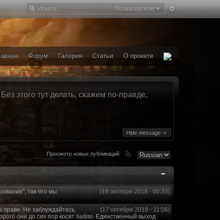
Пользователи
лавная
Форум
Галерея
Статьи
О проекте
ез этого тут делать, скажем по-правде,
Hide message
Просмотр новых публикаций
рование", так что мы
(18 октября 2018 - 00:33)
в праве. Не заблуждайтесь,
(17 октября 2018 - 11:06)
торого они до сих пор косят бабло. Единственный выход