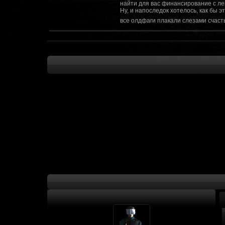
найти для вас финансирование с ле
Ну, и напоследок хотелось, как бы 
все олдфаги плакали слезами счасть
CourierSix
:
Здравствуйте, заходите в наш диско
https://discordapp.com/invite/SxX7Zxf
Рыцарь Братства
:
Здравствуйте, ребята! Может я как-
CourierSix
:
Как доберемся до озвучки, постарае
SomebodySomeone
:
Привет реббя! Жду не дождусь, верн
F@Nt0M
:
Надо будет как-то запилить тут сс
F@Nt0M
:
А попробуем-ка мы проверку на пос
Kadzicy
:
а ещо можна крч сделать тупа 3д (т
показывать эту катсцену а квесты потом
F@Nt0M
:
Ок. Если мы захотим сделать карту 
faeton777
:
Сорян за нахальство, просто контент
тем лучше. Реактор скажем уже есть
оригинальной обстановки. Каждая ло
базе реактор сделать очистку убежи
сначала города в которых уже была б
faeton777
:
Вам нужно изменить вектор вашего п
вы хотите релиз: вам нужны 4-5 мапы
Городом убежища и граждане напали 
против рейдеров... Модор против ре
каравана опять же - локи с пустины.
получить....