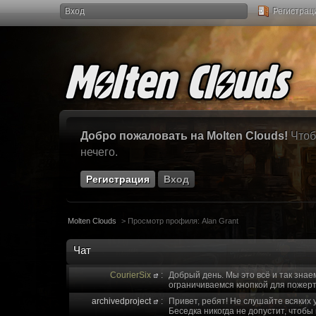
Вход
Регистрац
Добро пожаловать на Molten Clouds!
Чтоб
нечего.
Регистрация
Вход
Molten Clouds
>
Просмотр профиля: Alan Grant
Чат
CourierSix
:
Добрый день. Мы это всё и так знае
ограничиваемся кнопкой для пожерт
archivedproject
:
Привет, ребят! Не слушайте всяких 
Беседка никогда не допустит, чтобы