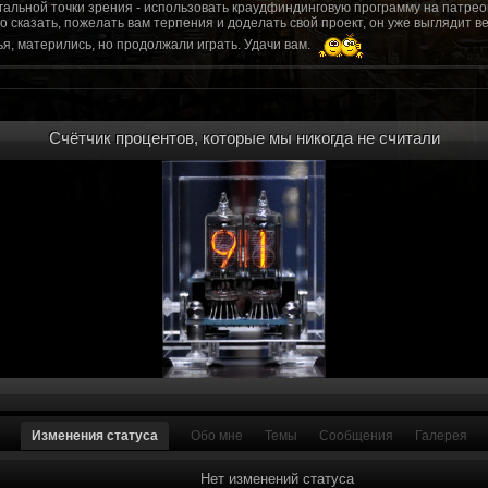
гальной точки зрения - использовать краудфиндинговую программу на патрео
это сказать, пожелать вам терпения и доделать свой проект, он уже выгляди
я, матерились, но продолжали играть. Удачи вам.
рд, там обсудим.
то смогу вам помочь? Буду рад
Счётчик процентов, которые мы никогда не считали
мся связаться с вами.
ее жду с мужеством настоящего война ваш проект, Молтены. Помогу, чем могу,
ылки и на другие информационные ресурсы.
https://discord.gg/WkrksnV
ещаемость до анонса...
https://discord.gg/svX26Rs
ри дэ ну трехмерны) катсцену крч котора я будет показывать локации ну типа 
 хорошо? ато поиграть очень хотчется и проэкт вдруг загнетца эххххх...............
для Quake, обязательно прислушаемся к этому совету.
 какой то у вас уже есть. А время против вас. Боевка и интерактив вам нужен
, ну вот на нем и остановитесь скажем. Даже одной локации достаточно, есл
ка будет - как выпуск. История известна, пройтись по ключевым историям и п
ща 7 от рейдеров, не помню. Начав с боевки уже можно о квестах года через 
оевка... Просто то что вы наметили не закончится никогда. Без релизов все заг
роекта от слова совсем. Забыть про квесты, забыть про большой и открытый 
. в стиле захват города... К каждой мапе по истории, из оригинала. Скажем: 
Изменения статуса
Обо мне
Темы
Сообщения
Галерея
на Гекко с целью уничтожить реактор." Точка захвата реактор. Можно мувик 
йдеров, НКР-ГУ-НьюРено, против друг друга. Жанр "Осада города" в Falloutаут
... 5 лок чтобы отладить боевку и проработку деталей. Это и старт для всего
Нет изменений статуса