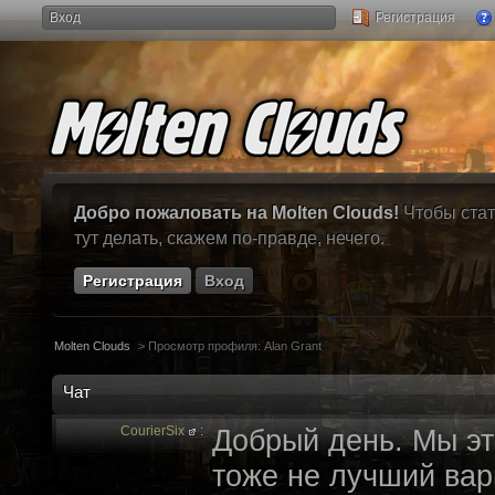
Вход
Регистрация
Добро пожаловать на Molten Clouds!
Чтобы стат
тут делать, скажем по-правде, нечего.
Регистрация
Вход
Molten Clouds
>
Просмотр профиля: Alan Grant
Чат
CourierSix
:
Добрый день. Мы эт
тоже не лучший вари