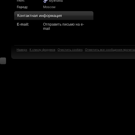
Надо будет как-то з
Пол:
Мужчина
Город:
Moscow
другие информацио
Контактная информация
https://discord.gg/W
E-mail:
Отправить письмо на e-
mail
F@Nt0M
:
А попробуем-ка мы
до анонса...
https:/
Наверх
К списку форумов
Очистить cookies
Отметить все сообщения прочит
Kadzicy
:
а ещо можна крч сде
трехмерны) катсцену
локации ну типа пр
показывать эту кат
поиграть очень хотч
эххххх.....................
F@Nt0M
:
Ок. Если мы захоти
обязательно прислу