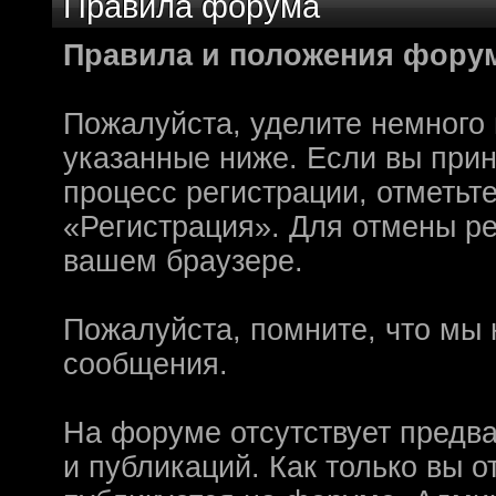
Правила форума
олдфаги плакали сл
Правила и положения фору
продолжали играть.
CourierSix
:
Здравствуйте, захо
Пожалуйста, уделите немного 
обсудим.
указанные ниже. Если вы при
https://discordapp.c
процесс регистрации, отметьт
Рыцарь Братства
:
Здравствуйте, ребят
«Регистрация». Для отмены ре
вам помочь? Буду р
вашем браузере.
CourierSix
:
Как доберемся до о
Пожалуйста, помните, что мы 
связаться с вами.
сообщения.
SomebodySomeone
:
Привет реббя! Жду 
мужеством настояще
На форуме отсутствует предв
Помогу, чем могу, к
и публикаций. Как только вы 
F@Nt0M
: