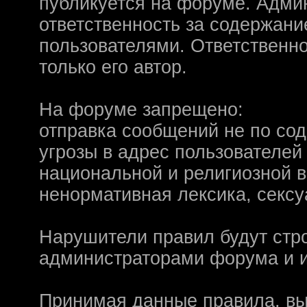
Надо будет как-то з
публикуется на форуме. Адми
ответственность за содержан
другие информацио
пользователями. Ответственн
https://discord.gg/W
только его автор.
F@Nt0M
:
А попробуем-ка мы
до анонса...
https:/
На форуме запрещено:
Kadzicy
:
а ещо можна крч сде
отправка сообщений не по со
трехмерны) катсцену
угрозы в адрес пользователей
локации ну типа пр
национальной и религиозной 
показывать эту кат
ненормативная лексика, сексу
поиграть очень хотч
эххххх.....................
Нарушители правил будут стр
администраторами форума и и
F@Nt0M
:
Ок. Если мы захоти
обязательно прислу
Принимая данные правила, вы