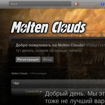
Вход
Регистрация
Добро пожаловать на Molten Clouds!
Чтобы стат
тут делать, скажем по-правде, нечего.
Регистрация
Вход
Molten Clouds
>
Регистрация
Чат
CourierSix
:
Добрый день. Мы эт
тоже не лучший вари