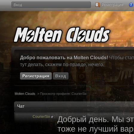
Вход
Регистрация
Добро пожаловать на Molten Clouds!
Чтобы стат
тут делать, скажем по-правде, нечего.
Регистрация
Вход
Molten Clouds
>
Просмотр профиля: CourierSix
Чат
CourierSix
:
Добрый день. Мы эт
тоже не лучший вари