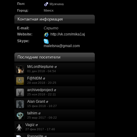
Надо будет как-то з
Пол:
Мужчина
другие информацио
Город:
Минск
https://discord.gg/W
Контактная информация
E-mail:
Скрыто
F@Nt0M
:
А попробуем-ка мы
Website:
http://vk.com/mika1aj
до анонса...
https:/
Skype:
maletsna@gmail.com
Kadzicy
:
а ещо можна крч сде
Последние посетители
трехмерны) катсцену
MrLordNeptune
01 дек 2018 - 04:54
локации ну типа пр
F@Nt0M
показывать эту кат
29 ноя 2018 - 20:25
archivedproject
поиграть очень хотч
25 ноя 2018 - 22:11
Alan Grant
эххххх.....................
15 фев 2018 - 16:27
talhim
F@Nt0M
:
Ок. Если мы захоти
25 мар 2017 - 09:22
обязательно прислу
Vagiz
27 фев 2017 - 17:46
Rangelite