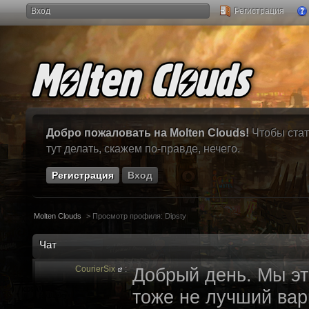
Вход
Регистрация
Добро пожаловать на Molten Clouds!
Чтобы стат
тут делать, скажем по-правде, нечего.
Регистрация
Вход
Molten Clouds
>
Просмотр профиля: Dipsty
Чат
CourierSix
:
Добрый день. Мы эт
тоже не лучший вари