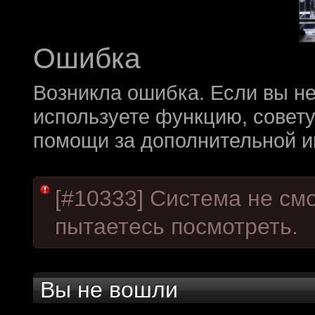
краудфиндинговую п
собирать доюроволь
хотелось, как бы эт
Ошибка
доделать свой прое
Возникла ошибка. Если вы не
многообещающе. Но
используете функцию, совет
олдфаги плакали сл
продолжали играть.
помощи за дополнительной 
CourierSix
:
Здравствуйте, захо
обсудим.
[#10333] Система не см
https://discordapp.c
пытаетесь посмотреть.
Рыцарь Братства
:
Здравствуйте, ребят
вам помочь? Буду р
Вы не вошли
CourierSix
:
Как доберемся до о
связаться с вами.