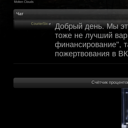
Molten Clouds
Чат
CourierSix
:
Добрый день. Мы эт
тоже не лучший вари
финансирование", т
пожертвования в ВК
archivedproject
:
Привет, ребят! Не 
которые там трындя
не смыслят в праве
Счётчик процентов
не допустит, чтобы 
на модификации Fall
пор косят бабло. Е
финансирование с л